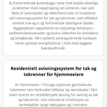
Et fremtredende kontorbygg i New York hadde alvorlige
problemer med isopphoping om vinteren, noe som
førte til vannskader og sikkerhetsrisiko. Vi installerte
vårt avisningssystem for tak og takrenner, som effektivt
smeltet snø og is og forhindrede ytterligere skader.
Byggledelsen rapporterte en betydelig reduksjon i
vedlikeholdskostnader og bedre sikkerhet for leietakere
og besøkende. Vårt systems selvregulerende funksjon
sikret optimal energiforbruk, i tråd med byggets
bærekraftsmål.
Residentielt avisningssystem for tak og
takrenner for hjemmeeiere
En hjemmeeier i Chicago opplevde gjentakende
isdammer som forårsaket lekkasje og vannskader. Vårt
team leverte en skreddersydd løsning for avising av tak
og takrenner, som inkluderte installasjon av
varmekabler langs taktuppen og i rennene.