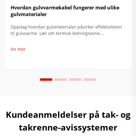
Hvordan gulvvarmekabel fungerer med ulike
gulvmaterialer
Oppdag hvordan gulvmaterialer påvirker effektiviteten
til gulvvarme. Lær om termisk ledningsevne,
undergulvsforberedelse og ideelle kombinasjoner for å
redusere energiforbruket med opp til 35 %. Få
Vis mer
eksperttips for installasjon nå.
Kundeanmeldelser på tak- og
takrenne-avissystemer