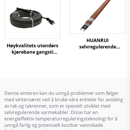
HUANRUI
Høykvalitets utendørs
selvregulerende
kjørebane gangsti
varmekabel - til
snøsmelting
gulvvarme og
varmekabel 110 V/220 V
rørfrysbeskyttelse
Denne vinteren kan du unngå problemer som følger
med vinterværet ved å bruke våre enheter for avisking
av tak og takrenner, som er spesielt utviklet med
selvregulerende varmekabler. Disse har en
energieffektiv temperaturreguleringsteknologi for å
unngå farlig og potensielt kostbar vannskade