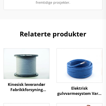
fremtidige prosjekter.
Relaterte produkter
Kinesisk leverandør
Elektrisk
Fabrikkforsyning
gulvvarmesystem Varm
Lavtemperatur
gulv Gulvvarmekabel
selvregulerende
varmekabler