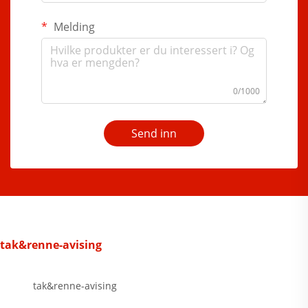
Melding
0/1000
Send inn
tak&renne-avising
tak&renne-avising