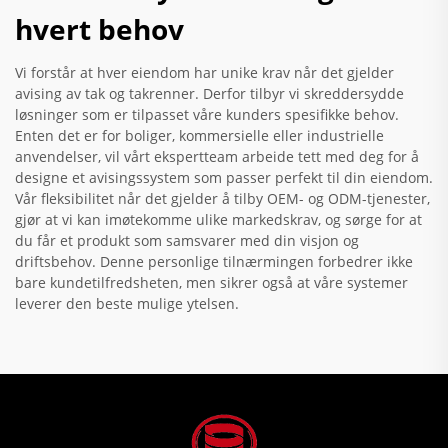
hvert behov
Vi forstår at hver eiendom har unike krav når det gjelder
avising av tak og takrenner. Derfor tilbyr vi skreddersydde
løsninger som er tilpasset våre kunders spesifikke behov.
Enten det er for boliger, kommersielle eller industrielle
anvendelser, vil vårt ekspertteam arbeide tett med deg for å
designe et avisingssystem som passer perfekt til din eiendom.
Vår fleksibilitet når det gjelder å tilby OEM- og ODM-tjenester,
gjør at vi kan imøtekomme ulike markedskrav, og sørge for at
du får et produkt som samsvarer med din visjon og
driftsbehov. Denne personlige tilnærmingen forbedrer ikke
bare kundetilfredsheten, men sikrer også at våre systemer
leverer den beste mulige ytelsen.