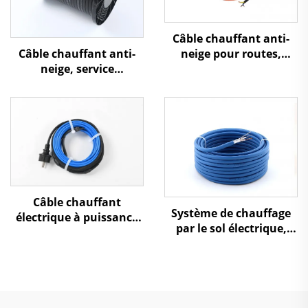
Câble chauffant anti-
neige pour routes,
Câble chauffant anti-
allées et autoroutes
neige, service
professionnel
international usine
OEM
Câble chauffant
Système de chauffage
électrique à puissance
par le sol électrique,
constante pour
câble de chauffage au
protection contre le gel
sol
des canalisations PHC