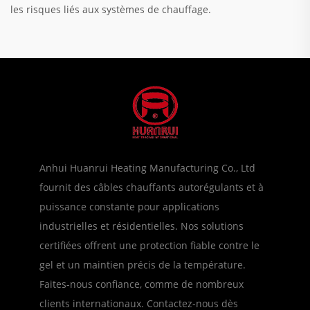
les risques liés aux systèmes de chauffage.
Anhui Huanrui Heating Manufacturing Co., Ltd
fournit des câbles chauffants autorégulants et à
puissance constante pour applications
industrielles et résidentielles. Nos solutions
certifiées offrent une protection fiable contre le
gel et un maintien précis de la température.
Faites-nous confiance, comme de nombreux
clients internationaux. Contactez-nous dès