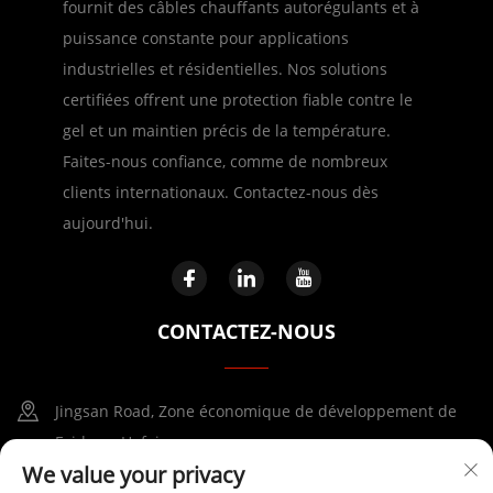
fournit des câbles chauffants autorégulants et à
puissance constante pour applications
industrielles et résidentielles. Nos solutions
certifiées offrent une protection fiable contre le
gel et un maintien précis de la température.
Faites-nous confiance, comme de nombreux
clients internationaux. Contactez-nous dès
aujourd'hui.
CONTACTEZ-NOUS
Jingsan Road, Zone économique de développement de
Feidong, Hefei
We value your privacy
+86-17730041869