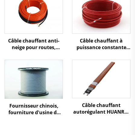
Câble chauffant anti-
Câble chauffant à
neige pour routes,
puissance constante
allées et autoroutes
pour pipeline de gaz
naturel ou chimique,
câble chauffant à
résistance série
Câble chauffant
Fournisseur chinois,
autorégulant HUANRUI
fourniture d'usine de
- Pour chauffage par le
câbles chauffants auto-
sol et protection contre
régulants à basse
le gel des tuyauteries
température