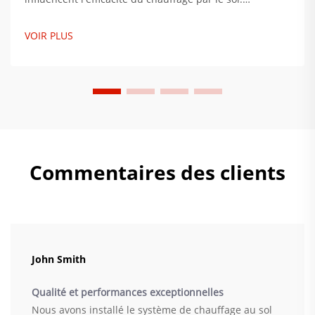
Apprenez-en davantage sur la conductivité thermique,
la préparation du sous-plancher et les combinaisons
VOIR PLUS
idéales pour réduire la consommation d'énergie jusqu'à
35 %. Obtenez dès maintenant des conseils
d'installation par des experts.
Commentaires des clients
John Smith
Qualité et performances exceptionnelles
Nous avons installé le système de chauffage au sol