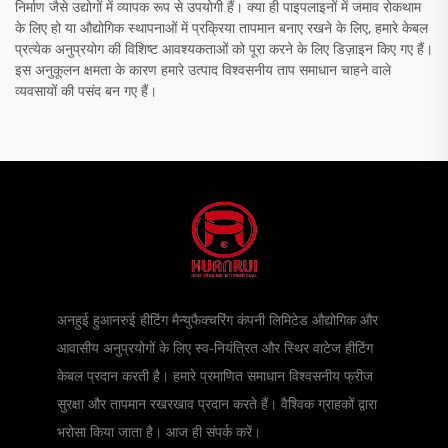
निर्माण जैसे उद्योगों में व्यापक रूप से उपयोगी हैं। क्या ही पाइपलाइनों में जमाव रोकथाम
के लिए हो या औद्योगिक स्थापनाओं में प्रक्रिया तापमान बनाए रखने के लिए, हमारे केबल
प्रत्येक अनुप्रयोग की विशिष्ट आवश्यकताओं को पूरा करने के लिए डिज़ाइन किए गए हैं।
इस अनुकूलन क्षमता के कारण हमारे उत्पाद विश्वसनीय ताप समाधान चाहने वाले
व्यवसायों की पसंद बन गए हैं।
अनहुई हुआनरुई हीटिंग मैन्युफैक्चरिंग कंपनी लिमिटेड औद्योगिक और
आवासीय अनुप्रयोगों के लिए स्व-नियंत्रित और स्थिर वाटेज हीटिंग
केबल प्रदान करती है। हमारे प्रमाणित समाधान विश्वसनीय फ्रीज
सुरक्षा और तापमान रखरखाव प्रदान करते हैं। वैश्विक ग्राहकों द्वारा
भरोसा किया जाता है। आज ही संपर्क करें।