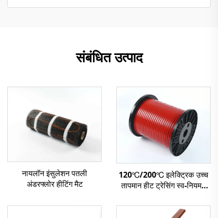
संबंधित उत्पाद
नायलॉन इंसुलेशन पतली
120℃/200℃ इलेक्ट्रिक उच्च
अंडरफ्लोर हीटिंग मैट
तापमान हीट ट्रेसिंग स्व-नियमन
हीटिंग केबल XBR