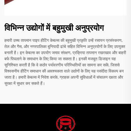
विभिन्न उद्योगों में बहुमुखी अनुप्रयोग
हमारी उच्च तापमान पाइप हीटिंग केबल्स की बहुमुखी प्रकृति उन्हें रसायन प्रसंस्करण,
तेल और गैस, और नगरपालिका बुनियादी ढांचे सहित विभिन्न अनुप्रयोगों के लिए उपयुक्त
बनाती है। इन केबल्स का उपयोग जमाव संरक्षण, प्रक्रिया तापमान रखरखाव और बाहरी
बर्फ पिघलाने के समाधान के लिए किया जा सकता है। इनकी मजबूत डिजाइन यह
सुनिश्चित करती है कि वे कठोर पर्यावरणीय परिस्थितियों का सामना कर सकें, जिससे
विश्वसनीय हीटिंग समाधान की आवश्यकता वाले उद्योगों के लिए यह पसंदीदा विकल्प बन
जाता है। हमारी केबल्स में निवेश करके, ग्राहक अपनी सुविधाओं में संचालन दक्षता और
सुरक्षा में सुधार कर सकते हैं।