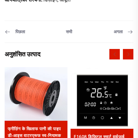
सभी
पिछला
अगला
अनुशंसित उत्पाद
फ्रीज़िंग के खिलाफ पानी की पाइप
डी-आइस वाटरप्रूफ स्व-नियामक
E1608 डिजिटल स्मार्ट वाईफाई