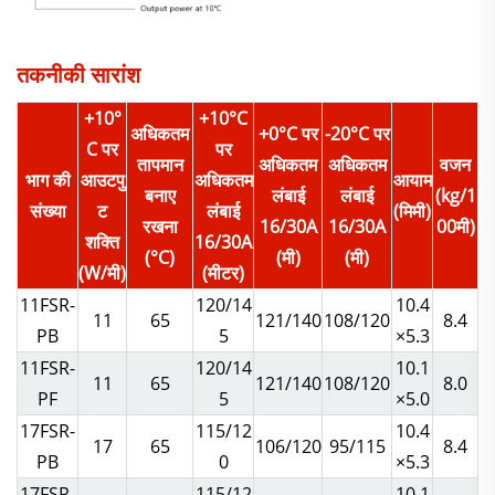
तकनीकी सारांश
+10°
+10°C
अधिकतम
+0°C पर
-20°C पर
C पर
पर
तापमान
अधिकतम
अधिकतम
वजन
भाग की
आउटपु
अधिकतम
आयाम
बनाए
लंबाई
लंबाई
(kg/1
संख्या
ट
लंबाई
(मिमी)
रखना
16/30A
16/30A
00मी)
शक्ति
16/30A
(°C)
(मी)
(मी)
(W/मी)
(मीटर)
11FSR-
120/14
10.4
11
65
121/140
108/120
8.4
PB
5
×5.3
11FSR-
120/14
10.1
11
65
121/140
108/120
8.0
PF
5
×5.0
17FSR-
115/12
10.4
17
65
106/120
95/115
8.4
PB
0
×5.3
17FSR-
115/12
10.1