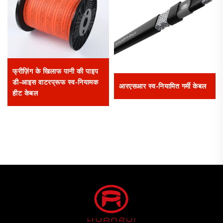
फ्रीज़िंग के खिलाफ पानी की पाइप
डी-आइस वाटरप्रूफ स्व-नियामक
आरएसआर स्व-नियामित गर्मी केबल
हीट केबल