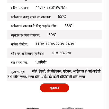
11,17,23,31(W/M)
शक्ति उत्पादन:
65℃
अधिकतम बनाए रखने का तापमान:
85℃
अधिकतम तापमान के लिए अनुज्ञेय सीमा:
-60℃
न्यूनतम स्थापना तापमान:
110V-120V/220V-240V
नामित वोल्टेज:
≤18.2Ω/km
ब्रेड का अधिकतम प्रतिरोध:
1.0मिमी²
बस वायर गेज:
सीई, ईएसी, ईएसीईएक्स, एटेक्स, आईइक्स ई आईआईसी
प्रमाणपत्र:
टी6 जीबी एक्स, एक्स टीबी आईआईआईसी टी85°सी डीबी एक्स
पूछताछ
अवलोकन
अनुशंसित उत्पाद