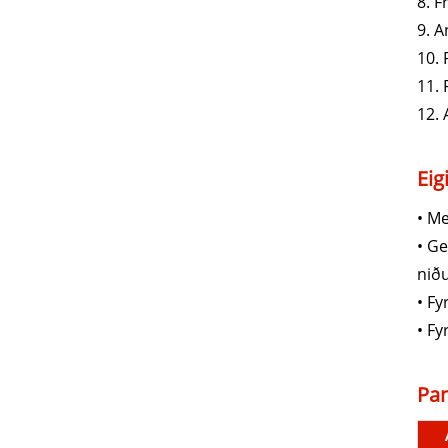
8. F
9. 
10.
11. 
12. 
Eig
• Me
• Ge
niðu
• Fy
• Fy
Pa