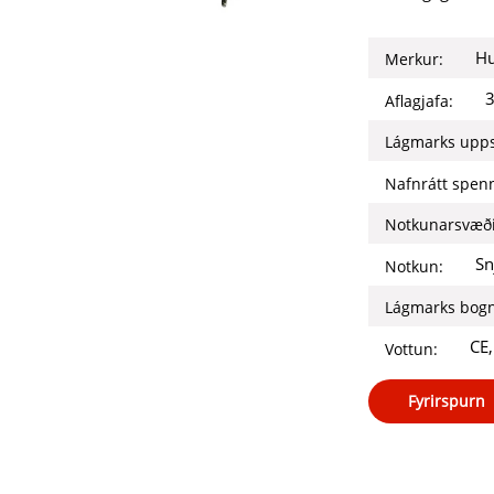
Hu
Merkur:
Aflagjafa:
Lágmarks upps
Nafnrátt spen
Notkunarsvæði
Sn
Notkun:
Lágmarks bogn
CE
Vottun:
Fyrirspurn