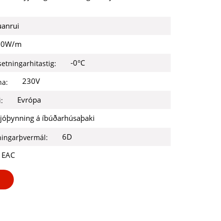
anrui
30W/m
-0°C
etningarhitastig:
230V
na:
Evrópa
:
jóþynning á íbúðarhúsaþaki
6D
ingarþvermál:
, EAC