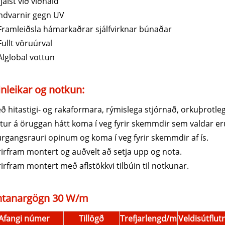
rjálst við viðhald
Andvarnir gegn UV
 Framleiðsla hámarkaðrar sjálfvirknar búnaðar
Fullt vöruúrval
Alglobal vottun
inleikar og notkun:
ð hitastigi- og rakaformara, rýmislega stjórnað, orkuþrotleg
tur á öruggan hátt koma í veg fyrir skemmdir sem valdar eru
rgangsrauri opinum og koma í veg fyrir skemmdir af ís.
rirfram montert og auðvelt að setja upp og nota.
rirfram montert með aflstökkvi tilbúin til notkunar.
ntanargögn 30 W/m
Afangi númer
Tillögð
Trefjarlengd/m
Veldisútflut