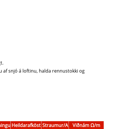
t.
 af snjó á loftinu, halda rennustokki og
ningu
Heildarafköst
Straumur/A
Viðnám Ω/m