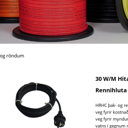
um og röndum
30 W/m Hita
Rennihluta
HRHC þak- og ren
veg fyrir kostn
veg fyrir myndun
vatns í gegnum r