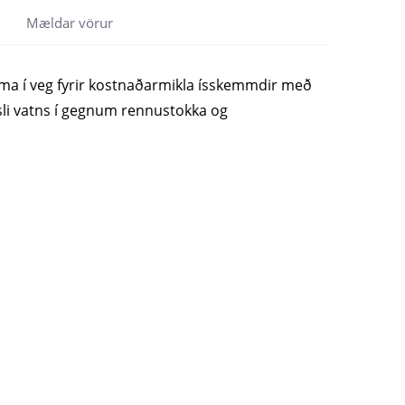
Mældar vörur
koma í veg fyrir kostnaðarmikla ísskemmdir með
sli vatns í gegnum rennustokka og