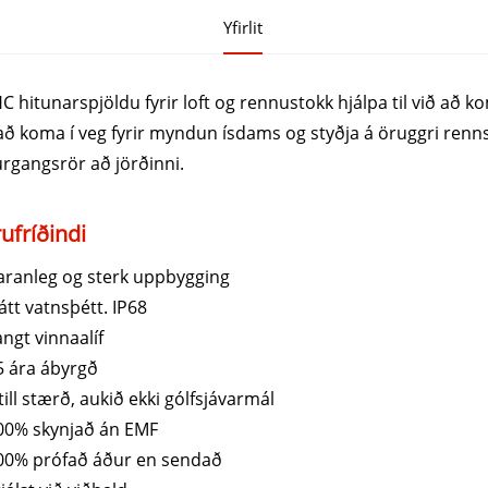
Yfirlit
 hitunarspjöldu fyrir loft og rennustokk hjálpa til við að 
að koma í veg fyrir myndun ísdams og styðja á öruggri renn
rgangsrör að jörðinni.
ufríðindi
Varanleg og sterk uppbygging
átt vatnsþétt. IP68
angt vinnaalíf
5 ára ábyrgð
ítill stærð, aukið ekki gólfsjávarmál
100% skynjað án EMF
100% prófað áður en sendað