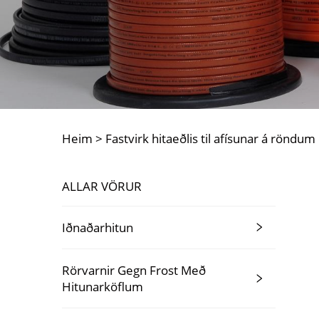
Heim >
Fastvirk hitaeðlis til afísunar á rönd
ALLAR VÖRUR
Iðnaðarhitun
Rörvarnir Gegn Frost Með
Hitunarköflum