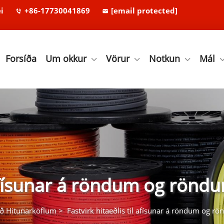
i
+86-17730041869
[email protected]
Forsíða
Um okkur
Vörur
Notkun
Mál
l afísunar á röndum og rönd
eð Hitunarköflum
>
Fastvirk hitaeðlis til afísunar á röndum og r