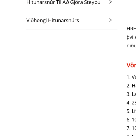
Hitunarsnúr Til Að Gjöra Steypu
Viðhengi Hitunarsnúrs
HRHC
því 
niðu
Vör
1. 
2. H
3. L
4. 2
5. L
6. 
7. 