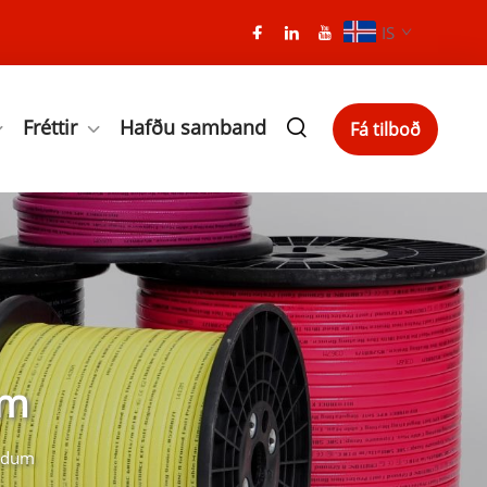
IS
Fréttir
Hafðu samband
Fá tilboð
um
öndum