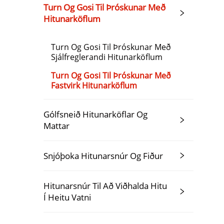
Turn Og Gosi Til Þróskunar Með
Hitunarköflum
Turn Og Gosi Til Þróskunar Með
Sjálfreglerandi Hitunarköflum
Turn Og Gosi Til Þróskunar Með
Fastvirk Hitunarköflum
Gólfsneið Hitunarköflar Og
Mattar
Snjóþoka Hitunarsnúr Og Fiður
Hitunarsnúr Til Að Viðhalda Hitu
Í Heitu Vatni