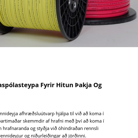
spólasteypa Fyrir Hitun Þakja Og
nideyja afhræðsluútvarp hjálpa til við að koma í
aðartimaðar skemmdir af hrafni með því að koma í
 hrafnaranda og styðja við óhindraðan rennsli
ennideyjur og niðurleiðingar að jörðinni.