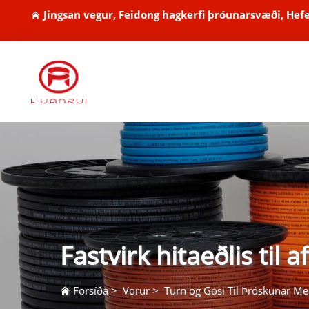
Jingsan vegur, Feidong hagkerfi þróunarsvæði, Hefe
Fastvirk hitaeðlis ti
Forsíða
>
Vörur
>
Turn og Gosi Til Þróskunar M