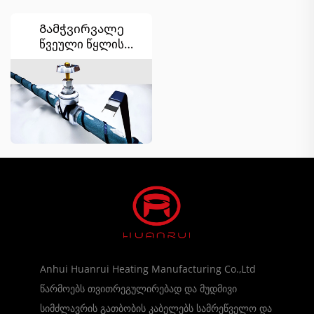
Გამჭვირვალე
წვეული წყლის
მილების გათბობის
სისტემა
Anhui Huanrui Heating Manufacturing Co.,Ltd
წარმოებს თვითრეგულირებად და მუდმივი
სიმძლავრის გათბობის კაბელებს სამრეწველო და