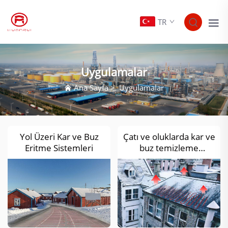
TR
Uygulamalar
Ana Sayfa
>
Uygulamalar
Yol Üzeri Kar ve Buz
Çatı ve oluklarda kar ve
Eritme Sistemleri
buz temizleme
elektrikli ısıtma sistemi