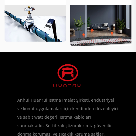
Anhui Huanrui Isıtma İmalat Şirketi, endüstriyel
ve konut uygulamaları için kendinden düzenleyici
ve sabit watt değerli ısıtma kabloları
sunmaktadır. Sertifikalı çözümlerimiz güvenilir
donma koruması ve sıcaklık koruma sağlar.