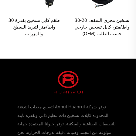
تسخين مجرى السقف 20-30
طقم كابل تسخين بقدرة 30
واط/متر، كابل تسخين خارجي
واط/متر لتبريد السطح
حسب الطلب (OEM)
والمزراب
توفر شركة Anhui Huanrui لتصنيع معدات التدفئة
المحدودة كابلات تسخين ذات تنظيم ذاتي وبقدرة ثابتة
للتطبيقات الصناعية والسكنية. توفر حلولنا المعتمدة حماية
موثوقة من التجمد وصيانة دقيقة لدرجات الحرارة. نحن