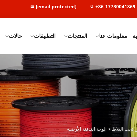
[email protected]
+86-17730041869
ة
معلومات عنا
المنتجات
التطبيقات
حالات
 تحت البلاط
>
لوحة التدفئة الأرضية