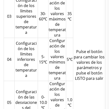
Configuraci
ación de
ón de los
los
límites
30-
valores
35
03
superiores
60℃
máximos
℃
de
de
temperatur
temperat
a
ura
Configur
Configuraci
ación de
ón de los
los
Pulse el botón
límites
5-
valores
para cambiar los
04
inferiores
5℃
15℃
mínimos
valores de los
de
de
parámetros y
temperatur
temperat
pulse el botón
a
ura
LISTO para salir
Configur
ación de
Configuraci
los
ón de las
0-
valores
1.0
05
desviacione
10.0
de
℃
s del
℃