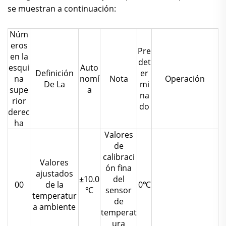
se muestran a continuación:
Núm
eros
Pre
en la
det
esqui
Auto
Definición
er
na
nomí
Nota
Operación
De La
mi
supe
a
na
rior
do
derec
ha
Valores
de
calibraci
Valores
ón fina
ajustados
±10.0
del
00
de la
0℃
℃
sensor
temperatur
de
a ambiente
temperat
ura