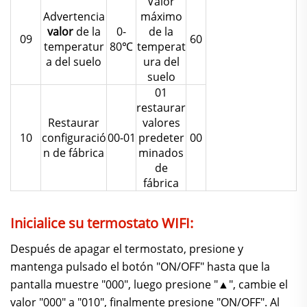
Valor
Advertencia
máximo
valor
de la
0-
de la
09
60
temperatur
80℃
temperat
a del suelo
ura del
suelo
01
restaurar
Restaurar
valores
10
configuració
00-01
predeter
00
n de fábrica
minados
de
fábrica
Inicialice su termostato WIFI:
Después de apagar el termostato, presione y
mantenga pulsado el botón "ON/OFF" hasta que la
pantalla muestre "000", luego presione "▲", cambie el
valor "000" a "010", finalmente presione "ON/OFF". Al