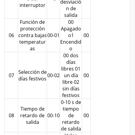
desviació
interruptor
n de
salida
Función de
00
protección
Apagado
06
contra bajas
00-01
o1
00
temperatur
Encendid
as
o
00 dos
días
libres 01
Selección de
07
00-02
un día
00
días festivos
libre 02
sin días
festivos
0-10 s de
Tiempo de
tiempo
08
retardo de
00-10
de
00
salida
retardo
de salida