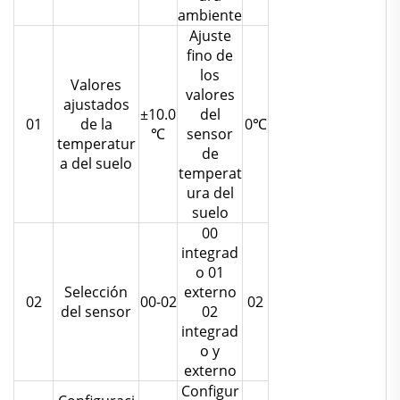
ambiente
Ajuste
fino de
los
Valores
valores
ajustados
±10.0
del
01
de la
0℃
℃
sensor
temperatur
de
a del suelo
temperat
ura del
suelo
00
integrad
o 01
Selección
externo
02
00-02
02
del sensor
02
integrad
o y
externo
Configur