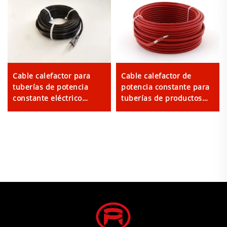
Cable calefactor para
Cable calefactor de
tuberías de potencia
potencia constante para
constante eléctrico
tuberías de productos
América del Norte PHC
químicos o gas natural,
cable calefactor de
resistencia serie