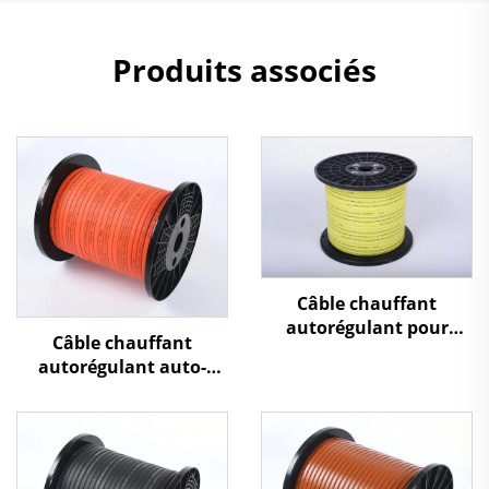
Produits associés
Câble chauffant
autorégulant pour
Câble chauffant
maintien de
autorégulant auto-
température sur
régulant, étanche, anti-
tuyauterie d'eau
gel pour tuyaux d'eau
chaude HWSR