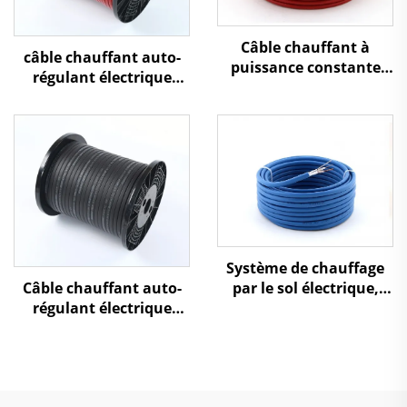
Câble chauffant à
câble chauffant auto-
puissance constante
régulant électrique
pour pipeline de gaz
haute température
naturel ou chimique,
120℃/200℃ XBR
câble chauffant à
résistance série
Système de chauffage
par le sol électrique,
Câble chauffant auto-
câble de chauffage au
régulant électrique
sol
pour protection contre
le gel des canalisations
d'eau