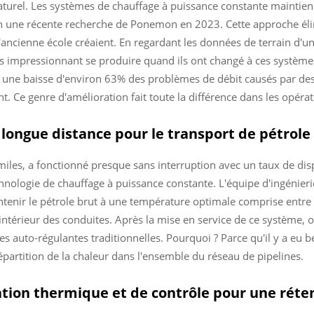
naturel. Les systèmes de chauffage à puissance constante maintie
n une récente recherche de Ponemon en 2023. Cette approche élimi
'ancienne école créaient. En regardant les données de terrain d'u
rès impressionnant se produire quand ils ont changé à ces systèm
une baisse d'environ 63% des problèmes de débit causés par des f
nt. Ce genre d'amélioration fait toute la différence dans les opéra
e longue distance pour le transport de pétrol
 miles, a fonctionné presque sans interruption avec un taux de di
hnologie de chauffage à puissance constante. L'équipe d'ingénierie 
ntenir le pétrole brut à une température optimale comprise entre 
l'intérieur des conduites. Après la mise en service de ce système,
uto-régulantes traditionnelles. Pourquoi ? Parce qu'il y a eu b
répartition de la chaleur dans l'ensemble du réseau de pipelines.
lation thermique et de contrôle pour une réte