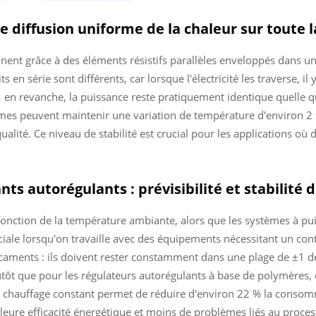
 diffusion uniforme de la chaleur sur toute 
nent grâce à des éléments résistifs parallèles enveloppés dans un
s en série sont différents, car lorsque l'électricité les traverse, i
es, en revanche, la puissance reste pratiquement identique quelle q
èmes peuvent maintenir une variation de température d'environ 2
ualité. Ce niveau de stabilité est crucial pour les applications où
ts autorégulants : prévisibilité et stabilité
fonction de la température ambiante, alors que les systèmes à pu
uciale lorsqu'on travaille avec des équipements nécessitant un co
dicaments : ils doivent rester constamment dans une plage de ±1 
tôt que pour les régulateurs autorégulants à base de polymères, 
'un chauffage constant permet de réduire d'environ 22 % la consom
leure efficacité énergétique et moins de problèmes liés au proces