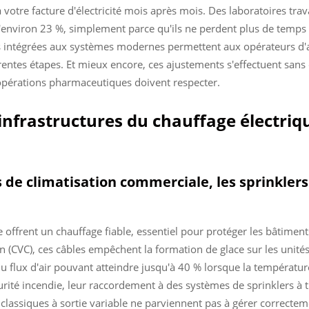
otre facture d'électricité mois après mois. Des laboratoires tra
environ 23 %, simplement parce qu'ils ne perdent plus de temps à
 intégrées aux systèmes modernes permettent aux opérateurs d'aj
rentes étapes. Et mieux encore, ces ajustements s'effectuent san
opérations pharmaceutiques doivent respecter.
infrastructures du chauffage électriq
 de climatisation commerciale, les sprinklers 
offrent un chauffage fiable, essentiel pour protéger les bâtiment
n (CVC), ces câbles empêchent la formation de glace sur les unités d
 du flux d'air pouvant atteindre jusqu'à 40 % lorsque la températ
té incendie, leur raccordement à des systèmes de sprinklers à tuy
 classiques à sortie variable ne parviennent pas à gérer correct