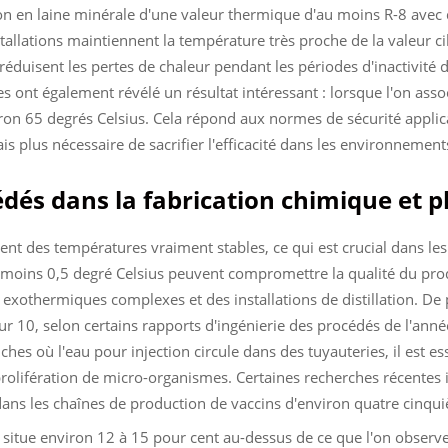
n en laine minérale d'une valeur thermique d'au moins R-8 avec d
allations maintiennent la température très proche de la valeur ci
duisent les pertes de chaleur pendant les périodes d'inactivité d'
s ont également révélé un résultat intéressant : lorsque l'on asso
ron 65 degrés Celsius. Cela répond aux normes de sécurité applic
is plus nécessaire de sacrifier l'efficacité dans les environneme
édés dans la fabrication chimique et
nt des températures vraiment stables, ce qui est crucial dans les
moins 0,5 degré Celsius peuvent compromettre la qualité du produ
 exothermiques complexes et des installations de distillation. De 
r 10, selon certains rapports d'ingénierie des procédés de l'ann
es où l'eau pour injection circule dans des tuyauteries, il est es
rolifération de micro-organismes. Certaines recherches récentes
dans les chaînes de production de vaccins d'environ quatre cinqu
tue environ 12 à 15 pour cent au-dessus de ce que l'on observe a