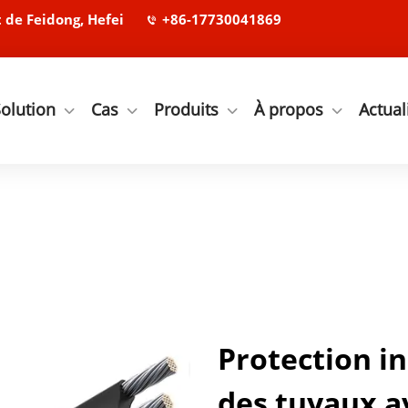
de Feidong, Hefei
+86-17730041869
olution
Cas
Produits
À propos
Actual
Protection in
des tuyaux a