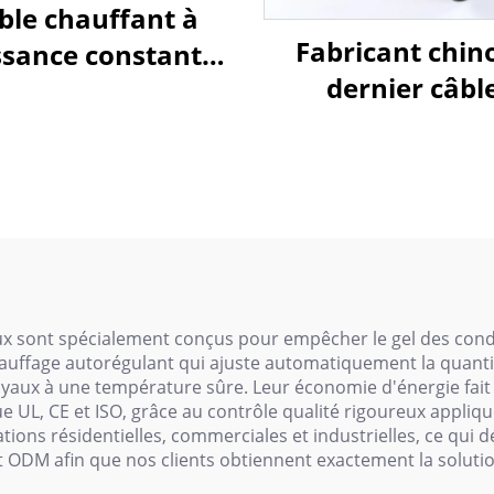
ble chauffant à
Fabricant chino
ssance constante
dernier câbl
r pipeline de gaz
chauffant anti
rel ou chimique,
pour canalisation
ble chauffant à
ésistance série
aux sont spécialement conçus pour empêcher le gel des con
auffage autorégulant qui ajuste automatiquement la quanti
uyaux à une température sûre. Leur économie d'énergie fai
e UL, CE et ISO, grâce au contrôle qualité rigoureux appliq
tions résidentielles, commerciales et industrielles, ce qui
ODM afin que nos clients obtiennent exactement la solution