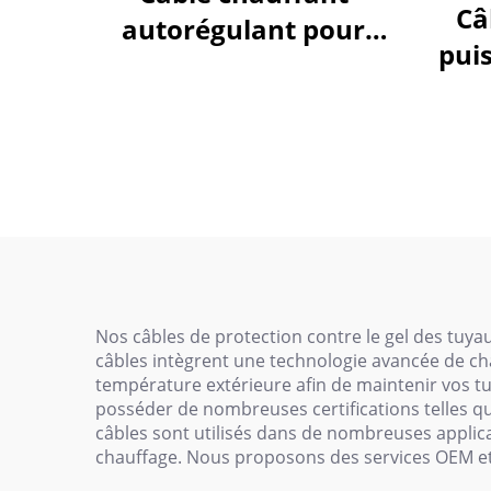
Câ
autorégulant pour
pui
maintien de
pou
température sur
natu
tuyauterie d'eau
câ
chaude HWSR
r
Nos câbles de protection contre le gel des tuy
câbles intègrent une technologie avancée de ch
température extérieure afin de maintenir vos t
posséder de nombreuses certifications telles qu
câbles sont utilisés dans de nombreuses applica
chauffage. Nous proposons des services OEM et 