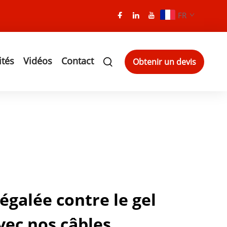
FR
ités
Vidéos
Contact
Obtenir un devis
égalée contre le gel
vec nos câbles