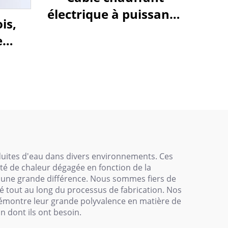
électrique à puissance
is,
constante pour
e
protection contre le
gel
gel des canalisations
, SSR
PHC
duites d'eau dans divers environnements. Ces
té de chaleur dégagée en fonction de la
t une grande différence. Nous sommes fiers de
ué tout au long du processus de fabrication. Nos
 démontre leur grande polyvalence en matière de
 dont ils ont besoin.