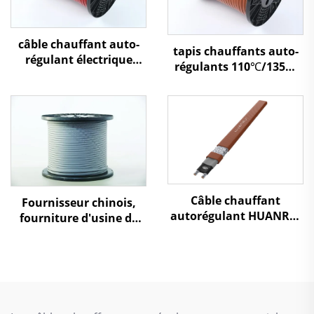
câble chauffant auto-
tapis chauffants auto-
régulant électrique
régulants 110℃/135℃
haute température
les plus vendus, 120 240
120℃/200℃ XBR
V, câble chauffant
électrique
Câble chauffant
Fournisseur chinois,
autorégulant HUANRUI
fourniture d'usine de
- Pour chauffage par le
câbles chauffants auto-
sol et protection contre
régulants à basse
le gel des tuyauteries
température