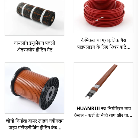
केमिकल या प्राकृतिक गैस
नायलॉन इंसुलेशन पतली
पाइपलाइन के लिए स्थिर वाटेज
अंडरफ्लोर हीटिंग मैट
हीटिंग केबल श्रृंखला प्रतिरोध
हीटिंग केबल
HUANRUI स्व-नियंत्रित ताप
केबल - फर्श के नीचे ताप और पाइप
चीनी निर्माता वायर लाइन नवीनतम
फ्रीज सुरक्षा के लिए
पाइप एंटीफ्रीजिंग हीटिंग केबल
एसएसआर