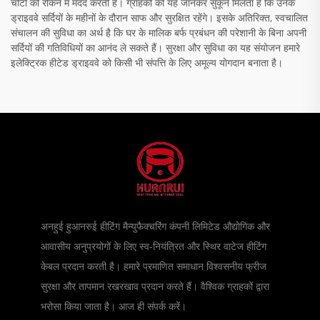
चोटों को रोकने में मदद करती है। ग्राहकों को यह जानकर सुकून मिलता है कि उनके
ड्राइववे सर्दियों के महीनों के दौरान साफ और सुरक्षित रहेंगे। इसके अतिरिक्त, स्वचालित
संचालन की सुविधा का अर्थ है कि घर के मालिक बर्फ प्रबंधन की परेशानी के बिना अपनी
सर्दियों की गतिविधियों का आनंद ले सकते हैं। सुरक्षा और सुविधा का यह संयोजन हमारे
इलेक्ट्रिक हीटेड ड्राइववे को किसी भी संपत्ति के लिए अमूल्य योगदान बनाता है।
अनहुई हुआनरुई हीटिंग मैन्युफैक्चरिंग कंपनी लिमिटेड औद्योगिक और
आवासीय अनुप्रयोगों के लिए स्व-नियंत्रित और स्थिर वाटेज हीटिंग
केबल प्रदान करती है। हमारे प्रमाणित समाधान विश्वसनीय फ्रीज
सुरक्षा और तापमान रखरखाव प्रदान करते हैं। वैश्विक ग्राहकों द्वारा
भरोसा किया जाता है। आज ही संपर्क करें।