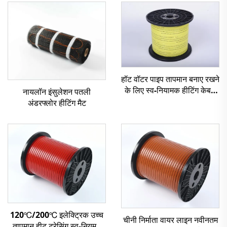
हॉट वॉटर पाइप तापमान बनाए रखने
के लिए स्व-नियामक हीटिंग केबल
नायलॉन इंसुलेशन पतली
HWSR
अंडरफ्लोर हीटिंग मैट
120℃/200℃ इलेक्ट्रिक उच्च
चीनी निर्माता वायर लाइन नवीनतम
तापमान हीट ट्रेसिंग स्व-नियमन