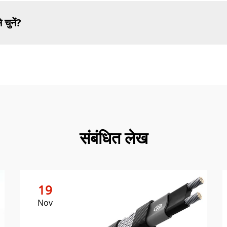
चुनें?
संबंधित लेख
19
Nov