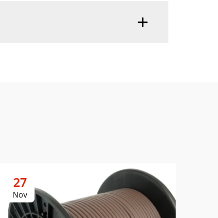
27
2
Nov
No