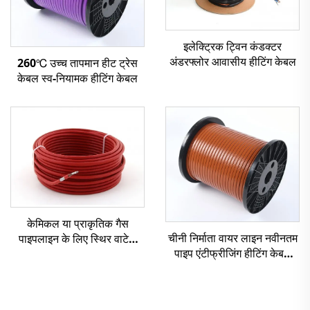
इलेक्ट्रिक ट्विन कंडक्टर
अंडरफ्लोर आवासीय हीटिंग केबल
260℃ उच्च तापमान हीट ट्रेस
केबल स्व-नियामक हीटिंग केबल
केमिकल या प्राकृतिक गैस
चीनी निर्माता वायर लाइन नवीनतम
पाइपलाइन के लिए स्थिर वाटेज
पाइप एंटीफ्रीजिंग हीटिंग केबल
हीटिंग केबल श्रृंखला प्रतिरोध
एसएसआर
हीटिंग केबल