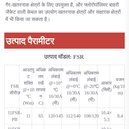
गैर-खतरनाक क्षेत्रों के लिए उपयुक्त है, और फ्लोरोपॉलिमर बाहरी 
जैकेट वाली केबल का उपयोग खतरनाक क्षेत्रों और संक्षारक क्षेत्रों 
में भी किया जा सकता है। 
उत्पाद पैरामीटर
उत्पाद मॉडल: FSR 
आउटपु
अधिक
अधिकतम
अधिकतम
अधिकतम
ट
तम
लंबाई
लंबाई
लंबाई
वजन
शक्ति
रखें
@+10°
आकार
FSR
@+0°C
@-20℃
(kg/100
@+10
तापमा
℃
(मिमी)
सीरीज़
16/30A
16/30A
m)
°C
न
16/30A
(मी)
(मी)
(Wm)
C)
(मी)
11FSR-
10.4×
11
65
120/145
112/140
108/120
8.4
PB
5.3