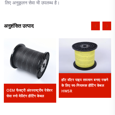
लिए अनुकूलन सेवा भी उपलब्ध है। 
अनुशंसित उत्पाद
हॉट वॉटर पाइप तापमान बनाए रखने
के लिए स्व-नियामक हीटिंग केबल
OEM फैक्ट्री अंतरराष्ट्रीय पेशेवर
HWSR
सेवा स्नो मेल्टिंग हीटिंग केबल