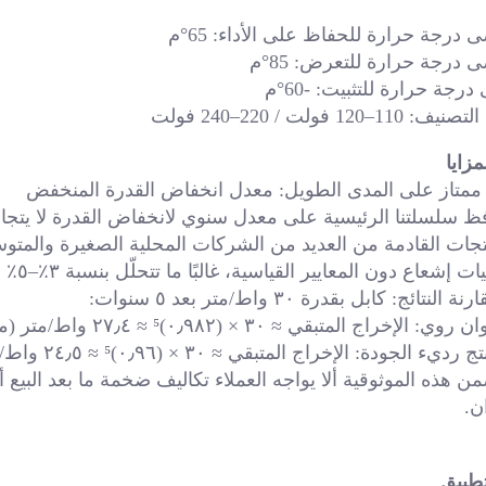
 درجة حرارة للحفاظ على الأداء: 65°م 
 درجة حرارة للتعرض: 85°م 
درجة حرارة للتثبيت: -60°م 
: 110–120 فولت / 220–240 فولت 
 ممتاز على المدى الطويل: معدل انخفاض القدرة المنخفض 
ظ سلسلتنا الرئيسية على معدل سنوي لانخفاض القدرة لا يتجاوز 1.8
 إشعاع دون المعايير القياسية، غالبًا ما تتحلّل بنسبة ٣٪–٥٪ سنويًّا أو أكثر. 
 النتائج: كابل بقدرة ٣٠ واط/متر بعد ٥ سنوات: 
 الإخراج المتبقي ≈ ٣٠ × (٠٫٩٨٢)⁵ ≈ ٢٧٫٤ واط/متر (ما زال يعمل بكفاءة كاملة) 
يء الجودة: الإخراج المتبقي ≈ ٣٠ × (٠٫٩٦)⁵ ≈ ٢٤٫٥ واط/متر (مع خطر تجمُّد الأنابيب) 
ن. 