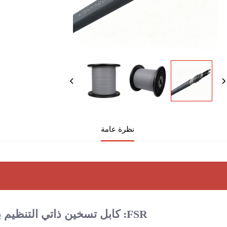
نظرة عامة
FSR: كابل تسخين ذاتي التنظيم بدرجة حرارة ٦٥°م 