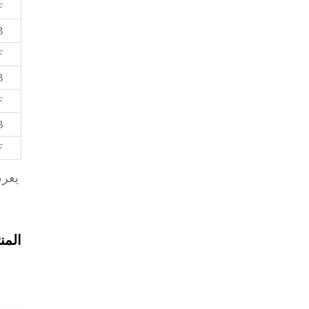
F
B
F
B
F
B
F
يعرض
المن