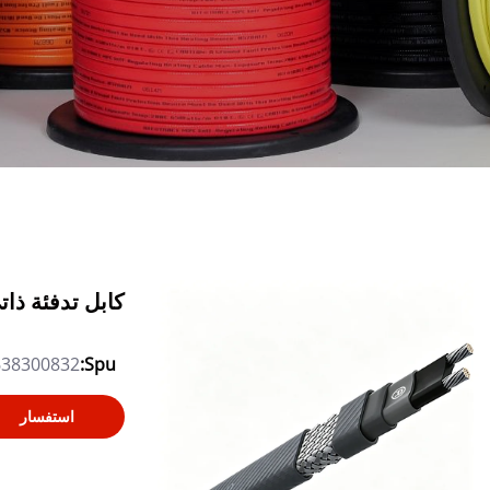
كابل تدفئة ذاتي
Spu:
638300832
استفسار