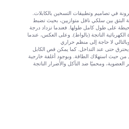
توفر كابلات التسخين ذاتية التنظيم من نوع FSR أكبر درجة من المرونة في تصاميم وتطبيقات التسخين بالكابلات. 
وتتكوّن هذه الكابلات من مصفوفة ساخنة شبه موصلة تُصنع بطريقة البثق بين سلكي ناقل متوازيين، بحيث تضبط 
الكابلات ذاتية التنظيم إنتاجها استجابةً مستقلةً لدرجات الحرارة المحيطة على طول كامل طولها. فعندما تزداد درجة 
الحرارة، تزداد مقاومة العنصر الساخن، مما يؤدي إلى خفض القدرة الكهربائية الناتجة (بالواط). وعلى العكس، عندما 
بالتالي لا حاجة إلى منظم حراري 
غير مطلوب في بعض التطبيقات. ولن يسخن أبدًا بشكل مفرط أو يحترق حتى عند التداخل. كما يمكن قص الكابل 
إلى أي طولٍ مطلوب. ونتيجةً لذلك، نحصل على كابل تسخين فعّال من حيث استهلاك الطاقة. وبوجود أغلفة خارجية 
ر العضوية، ومحميًا 
ضد التآكل والأضرار الناتجة 