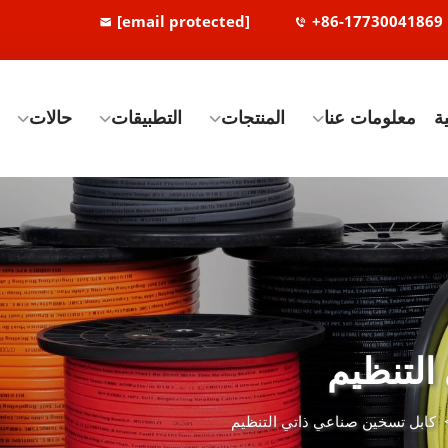
[email protected]
+86-17730041869
ة
معلومات عنا
المنتجات
التطبيقات
حالات
التنظيم
كابل تسخين صناعي ذاتي التنظيم