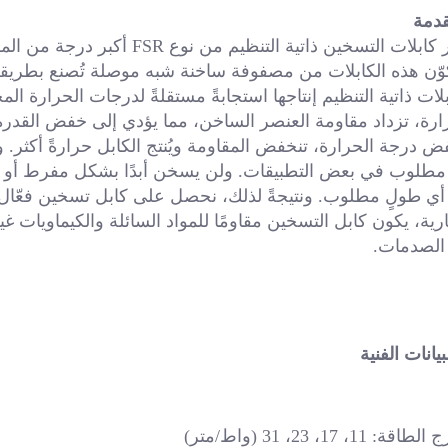
دمة 
ض درجة الحرارة، تنخفض المقاومة ويُنتج الكابل حرارةً أكثر. و
ارية، يكون كابل التسخين مقاومًا للمواد السائلة والكيماويات غي
لصدمات. 
 الطاقة: 
11، 17، 23، 31 (واط/متر) 