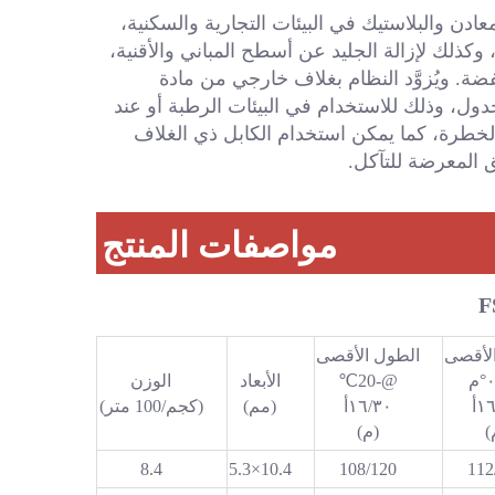
تم تصميم نظام FSR للحفاظ على درجة حرارة العمليات لأنابيب المعادن والبلاستيك في البيئات التجارية والسكنية، 
ولحماية الأنابيب العادية والخزانات والصمامات والشفاه من التجمد، وكذلك لإزالة الجليد عن أسطح المباني والأقنية، 
وغيرها من التطبيقات التي تتطلب التشغيل في درجات حرارة منخفضة. ويُزوَّد النظام بغلاف خارجي من مادة 
بلاستيكية حرارية مقاومة لأشعة فوق البنفسجية لتغطية الحبل المجدول، وذلك للاستخدام في البيئات الرطبة أو عند 
التعرُّض لأشعة الشمس. وهو مناسب للاستخدام في المناطق غير الخطرة، كما يمكن استخدام الكابل ذي الغلاف 
 المعرضة للتآكل. 
مواصفات المنتج
لأقصى
الطول الأقصى
@-20℃
الأبعاد
الوزن
١أ
١٦/٣٠أ
(مم)
(كجم/100 متر)
)
(م)
8.4
10.4×5.3
108/120
112