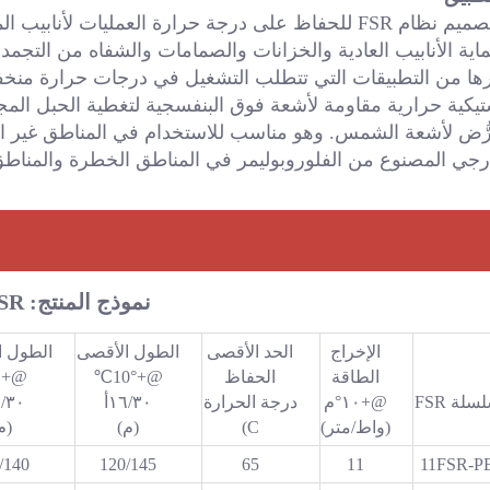
رجي المصنوع من الفلوروبوليمر في المناطق الخطرة والمناطق
نموذج المنتج: FSR 
الإخراج
الحد الأقصى
الطول الأقصى
الطول ا
الطاقة
الحفاظ
@+10°℃
@+٠°م
سلة FSR
@+١٠°م
درجة الحرارة
١٦/٣٠أ
٦/٣٠
(واط/متر)
C)
(م)
(م
/140
120/145
65
11
11FSR-P