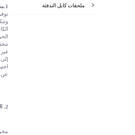
ملحقات كابل التدفئة
1.
مق
تنخف
اختي
عن ا
2. البيانات الفنية 
مخرج