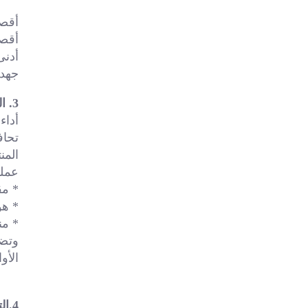
أقصى
أقصى
أدنى 
جهد التصنيف
3. المزايا 
أداء
تحاف
عمليات
* مقارنة
* هوان روي:
* منتج رد
الأوا
4.التطبيق 