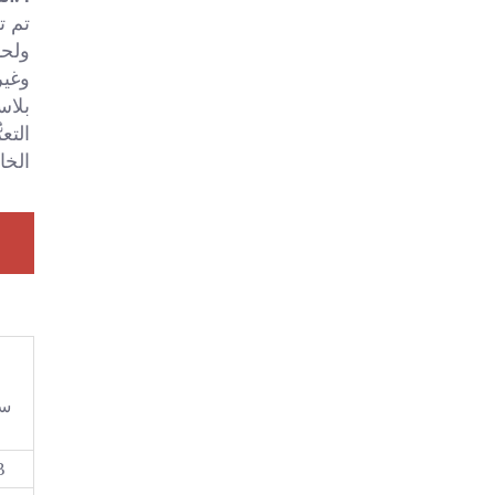
الخا
سل
B