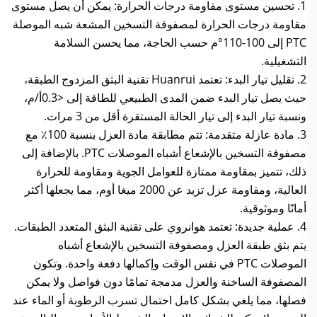
1. تحسين مستوى مقاومة درجات الحرارة: يمكن أن يصل مستوى
مقاومة درجات الحرارة لمصفوفة التسخين المشعة شبه الموصلة
PTC إلى 100-110°م حسب الحاجة، مما يحسن السلامة
التشغيلية.
2. تقليل تيار البدء: تعتمد Huanrui تقنية البثق المزدوج الطبقة،
حيث يصل تيار البدء ضمن المدى الطبيعي للطاقة إلى <0.3أ/م،
ونسبة تيار البدء إلى تيار الحالة المستقرة أقل من 3 مرات.
3. مادة عازلة متقدمة: تتم مطابقة مادة العزل بنسبة 100٪ مع
مصفوفة التسخين بالإشعاع أشباه الموصلات PTC. بالإضافة إلى
ذلك، تتميز بمقاومة ممتازة للعوامل الجوية ومقاومة للحرارة
العالية، ومقاومة عزل تزيد عن 2000 ميغا أوم، مما يجعلها أكثر
أمانًا وموثوقية.
4. عملية جديدة: تعتمد هوانروي على تقنية البثق المتعدد الطبقات.
يتم بثق طبقة العزل ومصفوفة التسخين بالإشعاع أشباه
الموصلات PTC في نفس الوقت وإكمالها دفعة واحدة. وتكون
المصفوفة الساخنة والعزل مدمجة تمامًا دون فواصل ولا يمكن
فصلها، مما يلغي بشكل كامل احتمال تسرب الرطوبة أو الماء عند