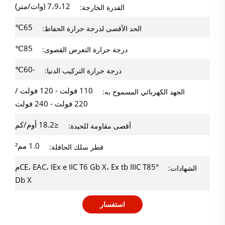
7،9،12 (وات/متر)
القدرة الخارجة:
65℃
الحد الأقصى لدرجة حرارة الحفاظ:
85℃
درجة حرارة التعرض القصوى:
-60℃
درجة حرارة التركيب الدنيا:
110 فولت - 120 فولت /
الجهد الكهربائي المسموح به:
220 فولت - 240 فولت
≤18.2 أوم/كم
أقصى مقاومة للحيدة:
1.0 مم²
قطر سلك الحافلة:
CE، EAC، IEx e IIC T6 Gb X، Ex tb IIIC T85°م
الشهادات:
Db X
استفسار