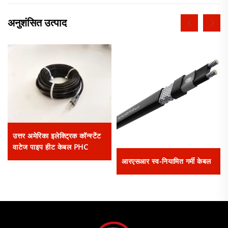
अनुशंसित उत्पाद
उत्तर अमेरिका इलेक्ट्रिक कॉन्स्टेंट
वाटेज पाइप हीट केबल PHC
आरएसआर स्व-नियामित गर्मी केबल