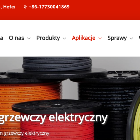
, Hefei
+86-17730041869
na
O nas
Produkty
Aplikacje
Sprawy
grzewczy elektryczny
 grzewczy elektryczny