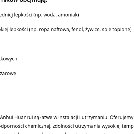
edniej lepkości (np. woda, amoniak)
iej lepkości (np. ropa naftowa, fenol, żywice, sole topione)
ożkowych
pożarowe
Anhui Huanrui są łatwe w instalacji i utrzymaniu. Oferuje
odporności chemicznej, zdolności utrzymania wysokiej temp