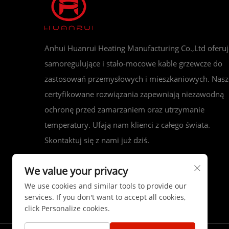
Anhui Huanrui Heating Manufacturing Co.,Ltd oferuj
samoregulujące i stało-mocowe kable grzewcze do
zastosowań przemysłowych i mieszkaniowych. Nasz
certyfikowane rozwiązania zapewniają niezawodną
ochronę przed zamarzaniem oraz utrzymanie
temperatury. Ufają nam klienci z całego świata.
Skontaktuj się z nami już dziś.
We value your privacy
We use cookies and similar tools to provide our
services. If you don't want to accept all cookies,
click Personalize cookies.