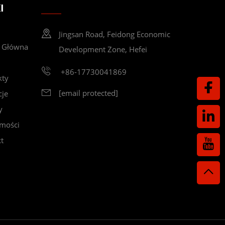
I
Jingsan Road, Feidong Economic
a Główna
Development Zone, Hefei
+86-17730041869
kty
[email protected]
cje
y
mości
t