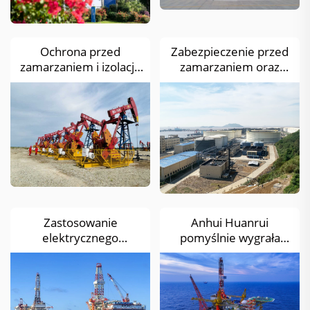
Ochrona przed
Zabezpieczenie przed
zamarzaniem i izolacja
zamarzaniem oraz
termiczna rurociągów,
izolacja cieplna
zbiorników
rurociągów, zbiorników
magazynowych oraz
i urządzeń – etap II
sprzętu w polu
stacji magazynowania i
naftowym Jilin
przetwarzania ropy
naftowej Huangzeshan
Zastosowanie
Anhui Huanrui
elektrycznego
pomyślnie wygrała
ogrzewania firmy
przetarg na projekt
Anhui Huanrui na
elektrycznego
platformie wiertniczo-
ogrzewania
produkcyjnej Huizhou
powłokowego CNOOC