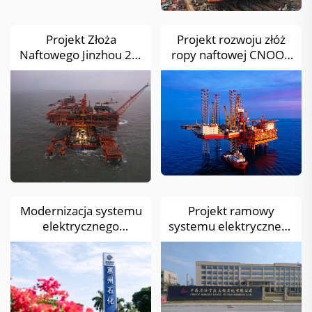
Projekt Złoża
Projekt rozwoju złóż
Naftowego Jinzhou 23-
ropy naftowej CNOOC
2
Kenli 10-2
Modernizacja systemu
Projekt ramowy
elektrycznego
systemu elektrycznego
ogrzewania
ogrzewania
przewodów, CNOOC
przewodów, CNOOC
Huizhou Petrochemical
Ningbo Daxie
Petrochemical