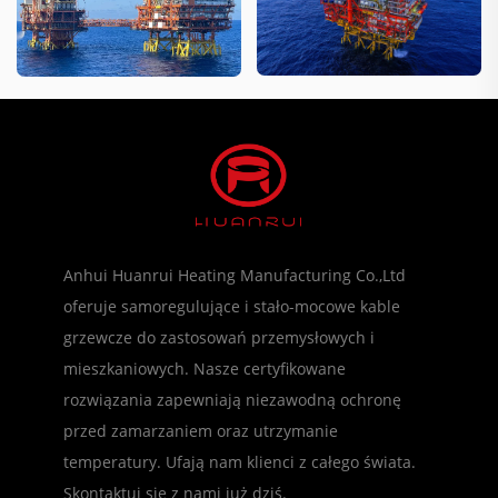
25-8B
Anhui Huanrui Heating Manufacturing Co.,Ltd
oferuje samoregulujące i stało-mocowe kable
grzewcze do zastosowań przemysłowych i
mieszkaniowych. Nasze certyfikowane
rozwiązania zapewniają niezawodną ochronę
przed zamarzaniem oraz utrzymanie
temperatury. Ufają nam klienci z całego świata.
Skontaktuj się z nami już dziś.