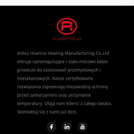
Anhui Huanrui Heating Manufacturing Co.,Ltd
oferuje samoregulujące i stało-mocowe kable
grzewcze do zastosowań przemysłowych i
mieszkaniowych. Nasze certyfikowane
rozwiązania zapewniają niezawodną ochronę
przed zamarzaniem oraz utrzymanie
temperatury. Ufają nam klienci z całego świata.
Skontaktuj się z nami już dziś.