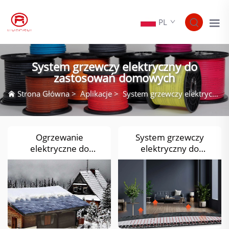
PL
System grzewczy elektryczny do
zastosowań domowych
Strona Główna
>
Aplikacje
>
System grzewczy elektryczny do zastosowań domowych
Ogrzewanie
System grzewczy
elektryczne do
elektryczny do
odśnieżania rynien w
zastosowań domowych
budynkach
mieszkalnych