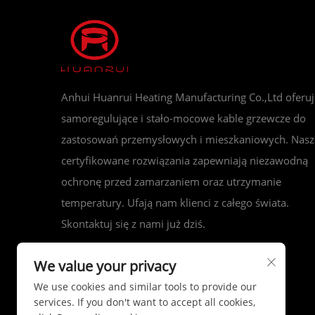
Anhui Huanrui Heating Manufacturing Co.,Ltd oferuj
samoregulujące i stało-mocowe kable grzewcze do
zastosowań przemysłowych i mieszkaniowych. Nasz
certyfikowane rozwiązania zapewniają niezawodną
ochronę przed zamarzaniem oraz utrzymanie
temperatury. Ufają nam klienci z całego świata.
Skontaktuj się z nami już dziś.
We value your privacy
We use cookies and similar tools to provide our
services. If you don't want to accept all cookies,