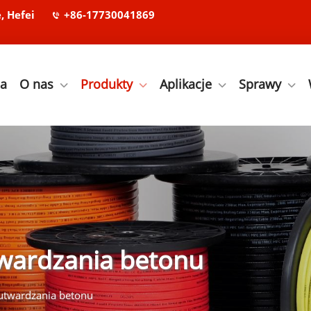
, Hefei
+86-17730041869
na
O nas
Produkty
Aplikacje
Sprawy
twardzania betonu
utwardzania betonu