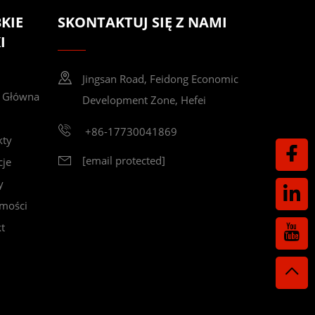
KIE
SKONTAKTUJ SIĘ Z NAMI
I
Jingsan Road, Feidong Economic
a Główna
Development Zone, Hefei
+86-17730041869
kty
[email protected]
cje
y
mości
t