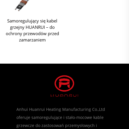
Samoregulujący się kabel
grzejny HUANRUI – do
ochrony przewodów przed
zamarzaniem
Anhui Huanrui Heating Manufacturing Co.,Ltd
oferuje samoregulujące i stało-mocowe kable
grzewcze do zastosowań przemysłowych i