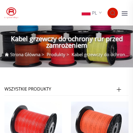
PL
Kabel grzewczy do ochrony rur przed
zamrożeniem
Strona Główna
>
Produkty
>
Kabel grzewczy do ochrony rur przed zamrożeniem
WSZYSTKIE PRODUKTY