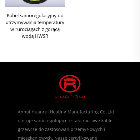
Kabel samoregulacyjny do
utrzymywania temperatury
w rurociągach z gorącą
wodą HWSR
Anhui Huanrui Heating Manufacturing Co.,Ltd
oferuje samoregulujące i stało-mocowe kable
grzewcze do zastosowań przemysłowych i
mieszkaniowych. Nasze certyfikowane