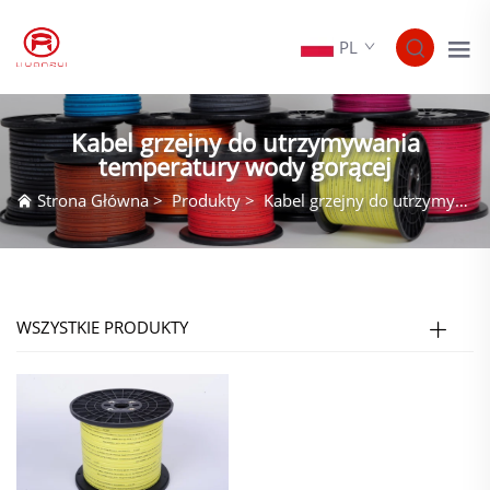
PL
Kabel grzejny do utrzymywania
temperatury wody gorącej
Strona Główna
>
Produkty
>
Kabel grzejny do utrzymywania temperatury wody gorącej
WSZYSTKIE PRODUKTY