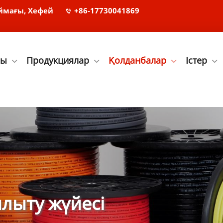
ймағы, Хефей
+86-17730041869
лы
Продукциялар
Қолданбалар
Істер
ылыту жүйесі