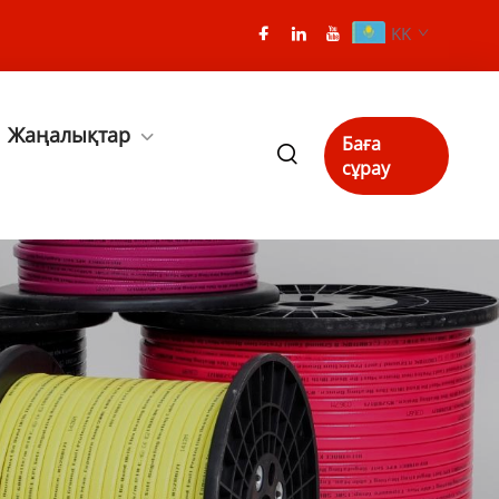
KK
Жаңалықтар
Баға
сұрау