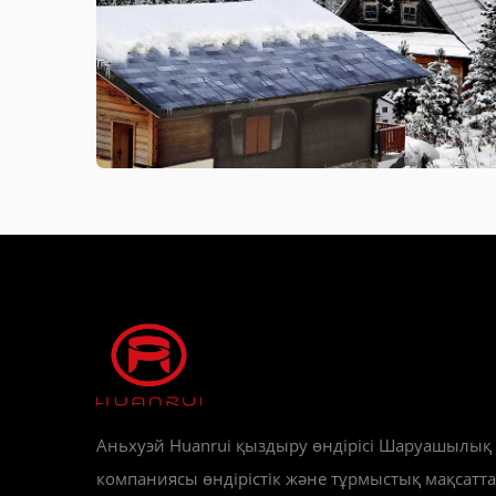
Аньхуэй Huanrui қыздыру өндірісі Шаруашылық
компаниясы өндірістік және тұрмыстық мақсатта