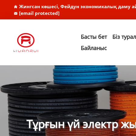
Жингсан көшесі, Фейдун экономикалық даму а
[email protected]
Басты бет
Біз тура
Байланыс
Тұрғын үй электр ж