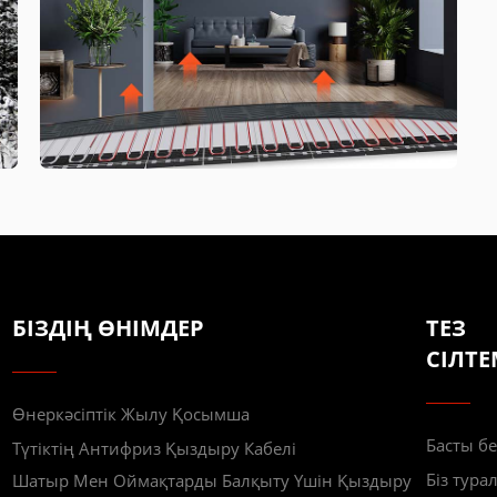
БІЗДІҢ ӨНІМДЕР
ТЕЗ
СІЛТЕ
Өнеркәсіптік Жылу Қосымша
Басты бе
Түтіктің Антифриз Қыздыру Кабелі
Біз тура
Шатыр Мен Оймақтарды Балқыту Үшін Қыздыру