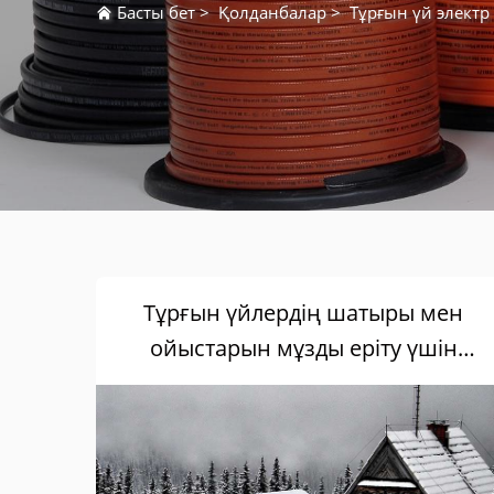
Басты бет
>
Қолданбалар
>
Тұрғын үй электр
Тұрғын үйлердің шатыры мен
ойыстарын мұзды еріту үшін
электрлік қыздыру