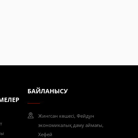
БАЙЛАНЫСУ
МЕЛЕР
Жингсан көшесі, Фейдун
т
экономикалық даму аймағы,
лы
Хефей