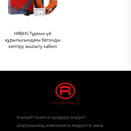
HRBHS Тұрғын үй
құрылысындағы бетонды
кептіру жылыту кабелі
Аньхуэй Huanrui қыздыру өндірісі
Шаруашылық компаниясы өндірістік және