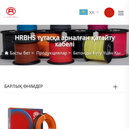
KK
HRBHS тұтасқа арналған қатайту
кабелі
Басты бет
>
Продукциялар
>
Бетонды Күту Үшін Қыздыру Кабелі
БАРЛЫҚ ӨНІМДЕР