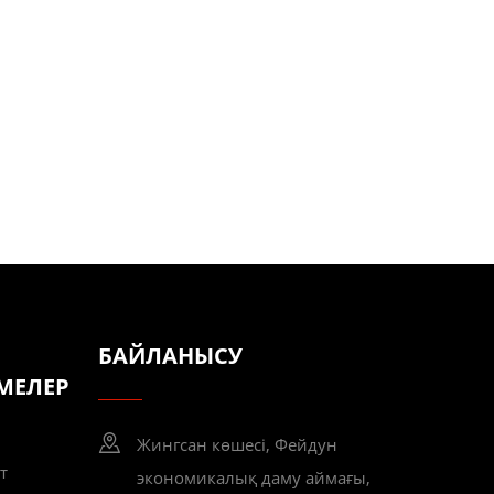
БАЙЛАНЫСУ
МЕЛЕР
Жингсан көшесі, Фейдун
т
экономикалық даму аймағы,