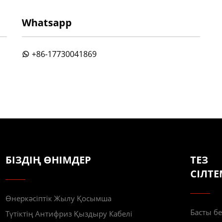
Whatsapp
+86-17730041869
БІЗДІҢ ӨНІМДЕР
ТЕЗ
СІЛТЕ
Өнеркәсіптік Жылу Қосымша
Басты бе
Түтіктің Антифриз Қыздыру Кабелі