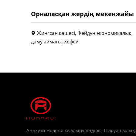
Орналасқан жердің мекенжайы
Жингсан көшесі, Фейдун экономикалық
даму аймағы, Хефей
Аньхуэй Huanrui қыздыру өндірісі Шаруашылық