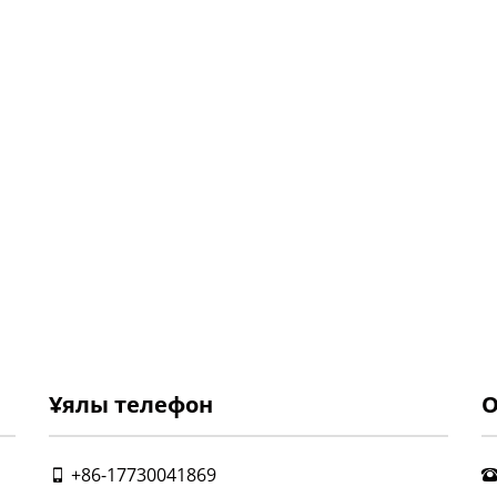
Ұялы телефон
О
+86-17730041869