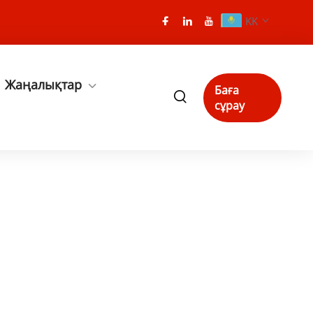
KK
Жаңалықтар
Баға
сұрау