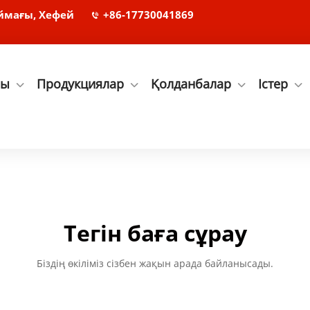
ймағы, Хефей
+86-17730041869
лы
Продукциялар
Қолданбалар
Істер
Тегін баға сұрау
Біздің өкіліміз сізбен жақын арада байланысады.