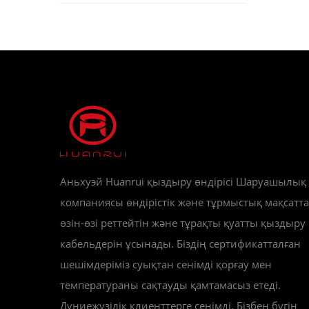
Аньхуэй Huanrui қыздыру өндірісі Шаруашылық
компаниясы өндірістік және тұрмыстық мақсатта
өзін-өзі реттейтін және тұрақты қуатты қыздыру
кабельдерін ұсынады. Біздің сертификатталған
шешімдеріміз суықтан сенімді қорғау мен
температураны сақтауды қамтамасыз етеді.
Дүниежүзілік клиенттерге сенімді. Бізбен бүгін