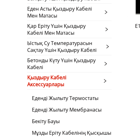
Еден Асты Қыздыру Кабелі
Мен Матасы
Қар Еріту Үшін Қыздыру
E
Кабелі Мен Матасы
Ыстық Су Температурасын
Сақтау Үшін Қыздыру Кабелі
Бетонды Күту Үшін Қыздыру
Кабелі
Қыздыру Кабелі
Аксессуарлары
Еденді Жылыту Термостаты
Еденді Жылыту Мембранасы
Бекіту Бауы
Мұзды Еріту Кабелінің Қысқышы