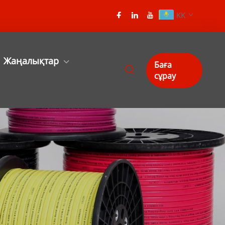
KK
Жаңалықтар
Баға
сұрау