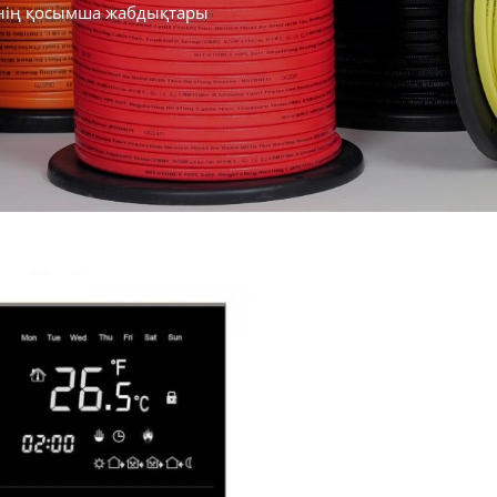
нің қосымша жабдықтары