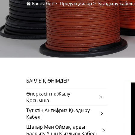
Басты бет
>
Продукциялар
>
Қыздыру кабелі
БАРЛЫҚ ӨНІМДЕР
Өнеркәсіптік Жылу
Қосымша
Түтіктің Антифриз Қыздыру
Кабелі
Шатыр Мен Оймақтарды
Балқыту Үшін Қыздыру Кабелі