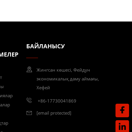
БАЙЛАНЫСУ
МЕЛЕР
Жингсан көшесі, Фейдун
т
экономикалық даму аймағы,
лы
Хефей
иялар
+86-17730041869
алар
[email protected]
қтар
ыс