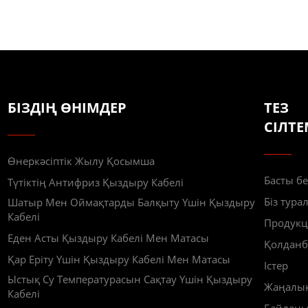
БІЗДІҢ ӨНІМДЕР
ТЕЗ
СІЛТЕ
Өнеркәсіптік Жылу Қосымша
Басты бе
Түтіктің Антифриз Қыздыру Кабелі
Біз тура
Шатыр Мен Оймақтарды Балқыту Үшін Қыздыру
Кабелі
Продукц
Еден Асты Қыздыру Кабелі Мен Матасы
Қолданб
Қар Еріту Үшін Қыздыру Кабелі Мен Матасы
Істер
Ыстық Су Температурасын Сақтау Үшін Қыздыру
Жаңалы
Кабелі
Байлан