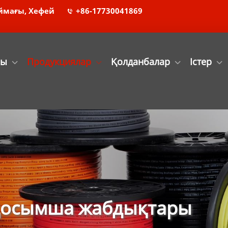
ймағы, Хефей
+86-17730041869
лы
Продукциялар
Қолданбалар
Істер
 қосымша жабдықтары