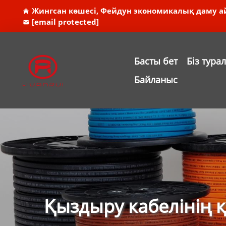
Жингсан көшесі, Фейдун экономикалық даму а
[email protected]
Басты бет
Біз тура
Байланыс
Қыздыру кабелінің