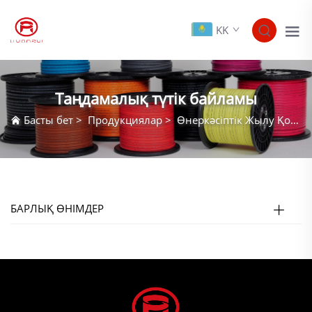
KK
Таңдамалық түтік байламы
Басты бет
>
Продукциялар
>
Өнеркәсіптік Жылу Қосымша
БАРЛЫҚ ӨНІМДЕР