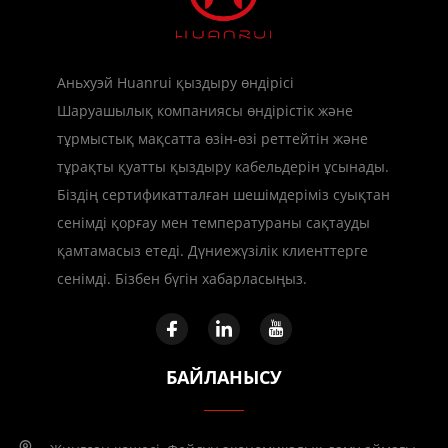
Аньхуэй Huanrui қыздыру өндірісі
Шаруашылық компаниясы өндірістік және
тұрмыстық мақсатта өзін-өзі реттейтін және
тұрақты қуатты қыздыру кабельдерін ұсынады.
Біздің сертификатталған шешімдеріміз суықтан
сенімді қорғау мен температураны сақтауды
қамтамасыз етеді. Дүниежүзілік клиенттерге
сенімді. Бізбен бүгін хабарласыңыз.
БАЙЛАНЫСУ