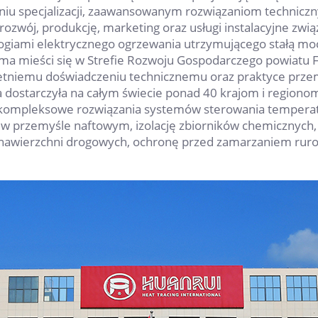
opniu specjalizacji, zaawansowanym rozwiązaniom techni
 rozwój, produkcję, marketing oraz usługi instalacyjne zw
giami elektrycznego ogrzewania utrzymującego stałą moc
a mieści się w Strefie Rozwoju Gospodarczego powiatu Fe
-letniemu doświadczeniu technicznemu oraz praktyce prze
 dostarczyła na całym świecie ponad 40 krajom i regiono
kompleksowe rozwiązania systemów sterowania temperatu
o w przemyśle naftowym, izolację zbiorników chemicznyc
n i nawierzchni drogowych, ochronę przed zamarzaniem ru