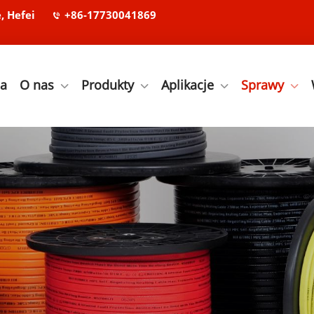
, Hefei
+86-17730041869
na
O nas
Produkty
Aplikacje
Sprawy