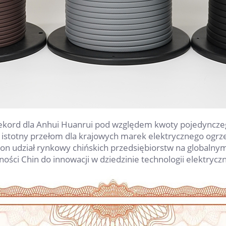
 rekord dla Anhui Huanrui pod względem kwoty pojedyncz
 istotny przełom dla krajowych marek elektrycznego ogr
ł on udział rynkowy chińskich przedsiębiorstw na globaln
ości Chin do innowacji w dziedzinie technologii elektry