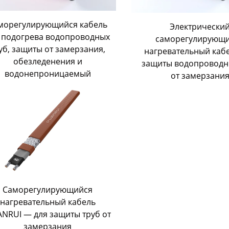
морегулирующийся кабель
Электрически
 подогрева водопроводных
саморегулирующ
уб, защиты от замерзания,
нагревательный каб
обезледенения и
защиты водопроводн
водонепроницаемый
от замерзани
Саморегулирующийся
нагревательный кабель
NRUI — для защиты труб от
замерзания