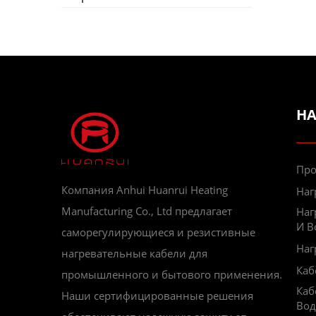
Н
Про
Компания Anhui Huanrui Heating
Наг
Manufacturing Co., Ltd предлагает
Наг
И В
саморегулирующиеся и резистивные
Наг
нагревательные кабели для
Каб
промышленного и бытового применения.
Каб
Наши сертифицированные решения
Во