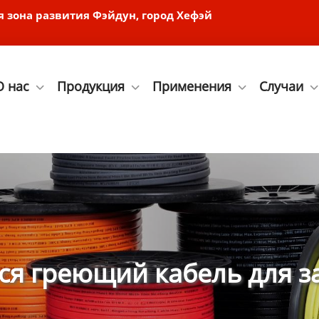
я зона развития Фэйдун, город Хефэй
О нас
Продукция
Применения
Случаи
я греющий кабель для з