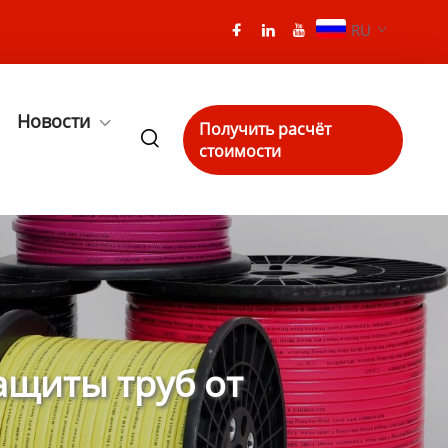
RU
Новости
Получить расчёт
стоимости
ащиты труб от