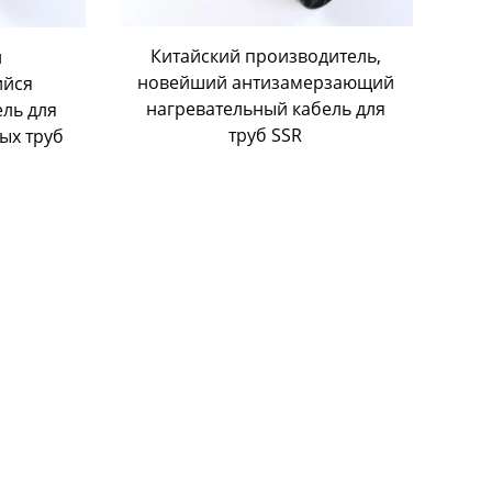
Китайский производитель,
й
новейший антизамерзающий
ийся
нагревательный кабель для
ель для
труб SSR
ых труб
я