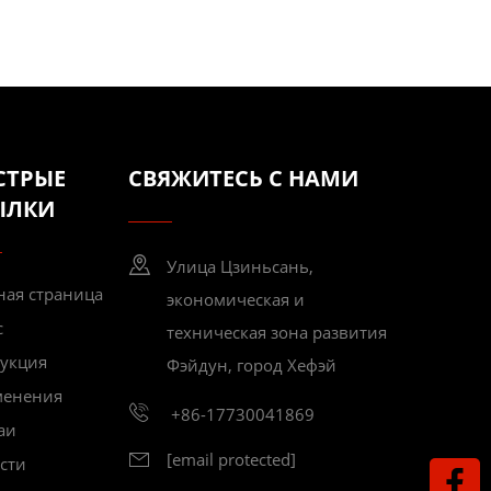
СТРЫЕ
СВЯЖИТЕСЬ С НАМИ
ЫЛКИ
Улица Цзиньсань,
ная страница
экономическая и
с
техническая зона развития
укция
Фэйдун, город Хефэй
менения
+86-17730041869
аи
[email protected]
сти