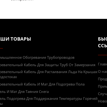
АШИ ТОВАРЫ
БЫ
СС
мышленное Обогревание Трубопроводов
Глав
ревательный Кабель Для Защиты Труб От Замерзания
О на
ревательный Кабель Для Растаивания Льда На Крышах
одостоках
Прод
ревательный Кабель И Мат Для Подогрева Пола
При
ель И Мат Для Таяния Снега
Случ
ель Подогрева Для Поддержания Температуры Горячей
Ново
ды