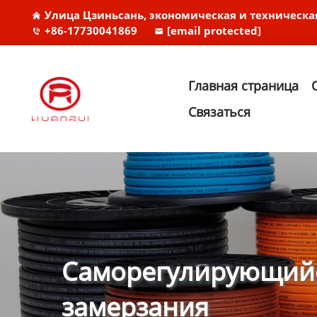
Улица Цзиньсань, экономическая и техническа
+86-17730041869
[email protected]
Главная страница
Связаться
Саморегулирующийс
замерзания