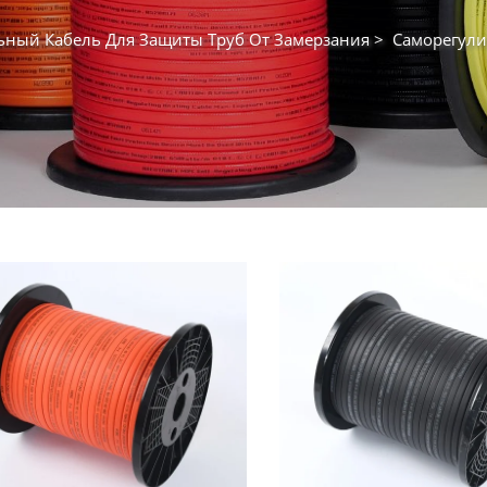
ьный Кабель Для Защиты Труб От Замерзания
>
Саморегулиру