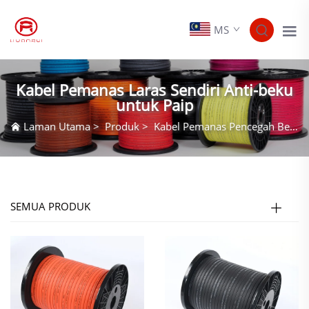
MS
Kabel Pemanas Laras Sendiri Anti-beku
untuk Paip
Laman Utama
>
Produk
>
Kabel Pemanas Pencegah Beku Paip
SEMUA PRODUK