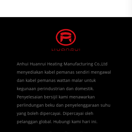
Anhui Huanrui Heating Manufacturing Co.,Ltd
menyediakan kabel pemanas sendiri mengawal
dan kabel pemanas wattan malar untuk
kegunaan perindustrian dan domestik.
Penyelesaian bersijil kami menawarkan
perlindungan beku dan penyelenggaraan suhu
yang boleh dipercayai. Dipercayai oleh
pelanggan global. Hubungi kami hari ini.