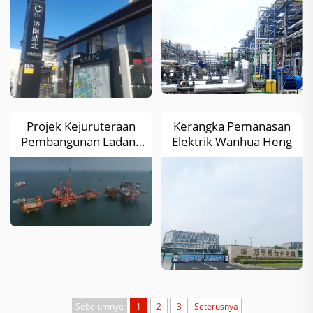
Projek Kejuruteraan
Kerangka Pemanasan
Pembangunan Ladang
Elektrik Wanhua Heng
Minyak Bozhong 19-2
Sebelumnya
1
2
3
Seterusnya