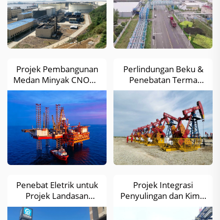
Stesen Penyimpanan
dan Pemindahan
Minyak Huangzeshan
Projek Pembangunan
Perlindungan Beku &
Medan Minyak CNOOC
Penebatan Terma
Kenli 10-2
untuk Paip, Tangki
Simpanan dan
Peralatan di Ladang
Minyak Jilin
Penebat Eletrik untuk
Projek Integrasi
Projek Landasan
Penyulingan dan Kimia
Transit Jinan R2
Pulau Yulong (Fasa I)