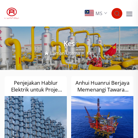
MS
Kes
Laman Utama
>
Kes
Penjejakan Hablur
Anhui Huanrui Berjaya
Elektrik untuk Projek
Memenangi Tawaran
Silikon Berkualiti Tinggi
Projek Pelacakan
Yunnan Tongwei High-
Habas Elektrik CNOOC
Purity Silicon Co., Ltd.