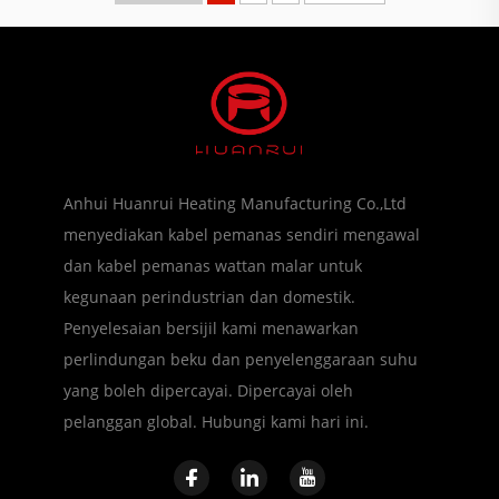
Anhui Huanrui Heating Manufacturing Co.,Ltd
menyediakan kabel pemanas sendiri mengawal
dan kabel pemanas wattan malar untuk
kegunaan perindustrian dan domestik.
Penyelesaian bersijil kami menawarkan
perlindungan beku dan penyelenggaraan suhu
yang boleh dipercayai. Dipercayai oleh
pelanggan global. Hubungi kami hari ini.