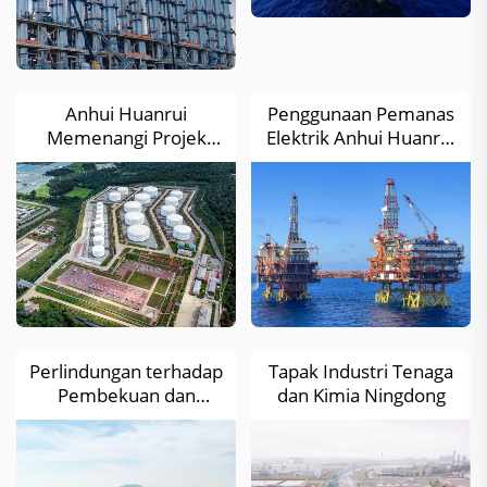
Anhui Huanrui
Penggunaan Pemanas
Memenangi Projek
Elektrik Anhui Huanrui
Jejarian Pemanasan
di Platform
Elektrik Berkuasa
Pengeboran dan
Malar Wanhua
Pengeluaran Huizhou
Chemical
25-8B
Perlindungan terhadap
Tapak Industri Tenaga
Pembekuan dan
dan Kimia Ningdong
Penebatan Termal
untuk Paip, Tangki &
Peralatan – Fasa II