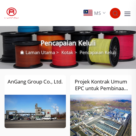
MS
Pencapaian Keluli
Laman Utama
>
Kotak
>
Pencapaian Keluli
AnGang Group Co., Ltd.
Projek Kontrak Umum
EPC untuk Pembinaan
Kabinet Gas Relau Bagi
Kuasa Pengeluaran
300000 m3 Baru (Jenis
POC)