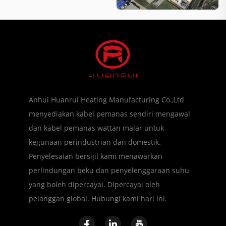
Anhui Huanrui Heating Manufacturing Co.,Ltd
menyediakan kabel pemanas sendiri mengawal
dan kabel pemanas wattan malar untuk
kegunaan perindustrian dan domestik.
Penyelesaian bersijil kami menawarkan
perlindungan beku dan penyelenggaraan suhu
yang boleh dipercayai. Dipercayai oleh
pelanggan global. Hubungi kami hari ini.