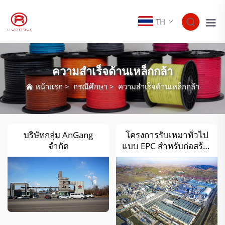
TH
ความสำเร็จด้านเหล็กกล้า
หน้าแรก
>
กรณีศึกษา
>
ความสำเร็จด้านเหล็กกล้า
บริษัทกลุ่ม AnGang
โครงการรับเหมาทั่วไป
จำกัด
แบบ EPC สำหรับก่อสร้าง
ถังเก็บก๊าซเตาหลอมแบบ
ใหม่ (ชนิด POC) ขนาด
300,000 ลูกบาศก์เมตร