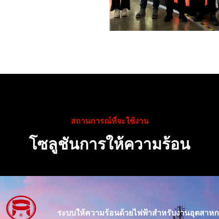
สถานการณ์ที่จะใช้งาน
โซลูชันการให้ความร้อน
ระบบให้ความร้อนด้วยไฟฟ้าสำหรับงานอุตสาห