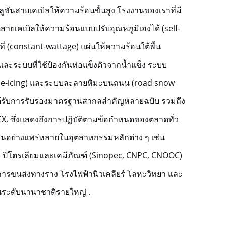
ซลูชันสายเคเบิลให้ความร้อนขั้นสูง
โรงงานของเราที่มี
ิตสายเคเบิลให้ความร้อนแบบปรับอุณหภูมิเองได้ (self-
่ (constant-wattage) แผ่นให้ความร้อนใต้พื้น
และระบบที่ใช้ป้องกันท่อแข็งตัวจากน้ำแข็ง ระบบ
de-icing) และระบบละลายหิมะบนถนน (road snow
ด้รับการรับรองมาตรฐานสากลสำคัญหลายฉบับ รวมถึง
EX,
ซึ่งแสดงถึงการปฏิบัติตามข้อกำหนดของตลาดทั่ว
้งานอย่างแพร่หลายในอุตสาหกรรมหลักต่าง ๆ เช่น
 ปิโตรเลียมและเคมีภัณฑ์ (Sinopec, CNPC, CNOOC)
การขนส่งทางราง โรงไฟฟ้านิวเคลียร์ โลหะวิทยา และ
ำมันระดับนานาชาติรายใหญ่
.