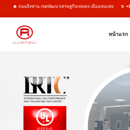
ถนนจิ่งซาน เขตพัฒนาเศรษฐกิจเฟยตง เมืองเหอเฟย
+
หน้าแรก