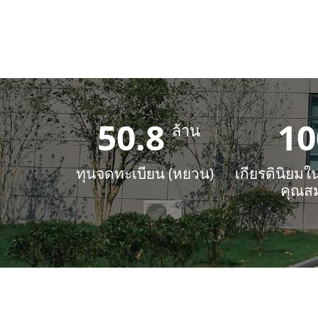
50.8
10
ทุนจดทะเบียน (หยวน)
เกียรตินิยมใ
คุณสม