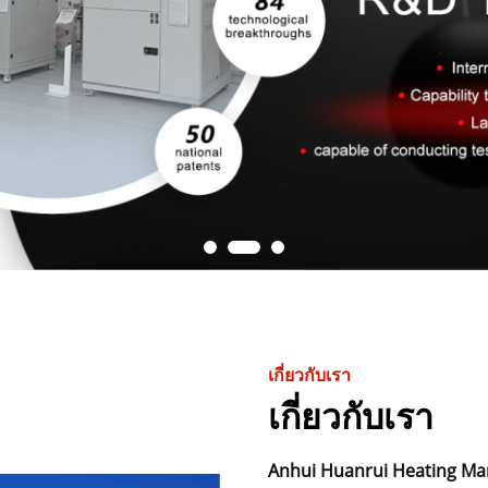
เกี่ยวกับเรา
เกี่ยวกับเรา
Anhui Huanrui Heating Man