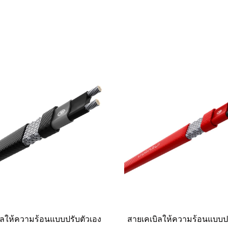
ิลให้ความร้อนแบบปรับตัวเอง
สายเคเบิลให้ความร้อนแบบปร