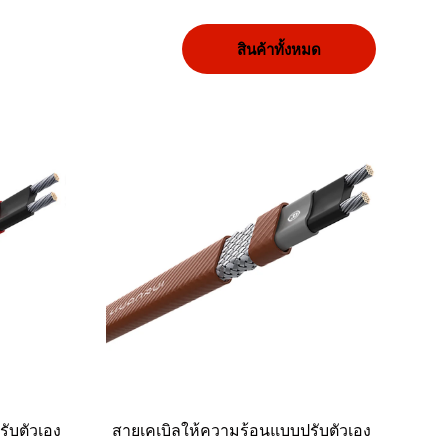
สินค้าทั้งหมด
ับตัวเอง
สายเคเบิลให้ความร้อนแบบปรับตัวเอง