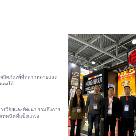
อผลิตภัณฑ์ที่หลากหลายและ
ต่งได้
ารวิจัยและพัฒนา รวมถึงการ
เทคนิคที่แข็งแกร่ง