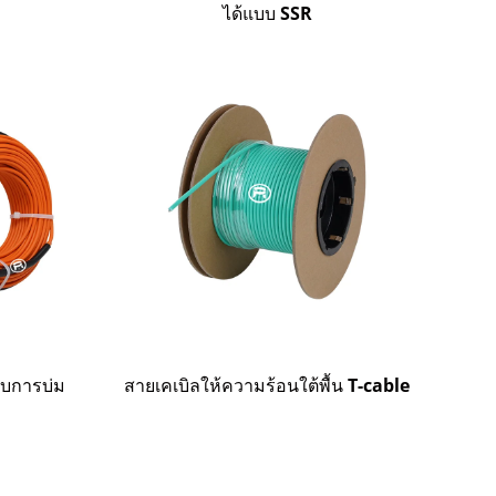
ได้แบบ SSR
ับการบ่ม
สายเคเบิลให้ความร้อนใต้พื้น T-cable