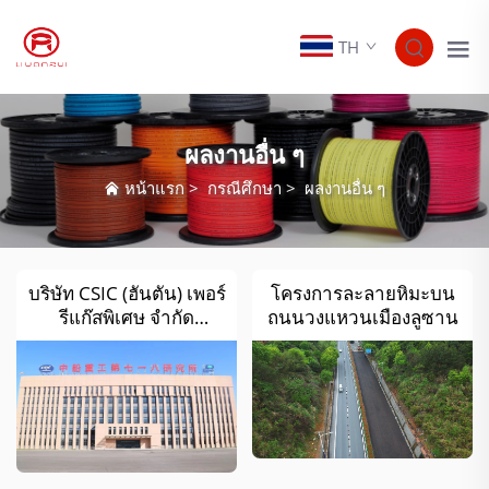
TH
ผลงานอื่น ๆ
หน้าแรก
>
กรณีศึกษา
>
ผลงานอื่น ๆ
บริษัท CSIC (ฮันตัน) เพอร์
โครงการละลายหิมะบน
รีแก๊สพิเศษ จำกัด
ถนนวงแหวนเมืองลูซาน
โครงการผลิตวัสดุใหม่
7,300 ตันต่อปี และ
ของเหลวไนโตรเจน
80,000 ตันต่อปี