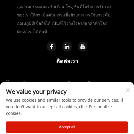
อุตสาหกรรมและครัวเรือน โซลูชันที่ได้รับการรับรอง
ของเราให้การป้องกันการแข็งตัวและการรักษาระดับ
อุณหภูมิที่เชื่อถือได้ เป็นที่ไว้วางใจจากลูกค้าทั่วโลก
ติดต่อเราได้ทันที
ติดต่อเรา
ถนนจิ่งซาน เขตพัฒนาเศรษฐกิจเฟยตง เมืองเหอเฟย
We value your privacy
+86-17730041869
We use cookies and similar tools to provide our services. If
you don't want to accept all cookies, click Personalize
[email protected]
cookies.
Accept all
ลิขสิทธิ์ © 2025 โดย Anhui Huanrui Heating Manufacturing Co.,Ltd