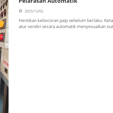
Pelarasan Automatik
2025/12/02
Hentikan kebocoran paip sebelum berlaku. Ke
atur sendiri secara automatik menyesuaikan ou
keselamatan dan kebolehpercayaan. Pelajari sp
sekarang.