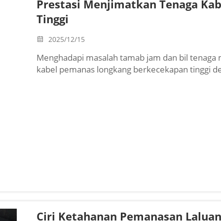
Prestasi Menjimatkan Tenaga Kab
Tinggi
2025/12/15
Menghadapi masalah tamab jam dan bil tenaga m
kabel pemanas longkang berkecekapan tinggi d
penggunaan tenaga sehingga 60%—pasang secara p
Dapatkan panduan ROI.
Ciri Ketahanan Pemanasan Laluan