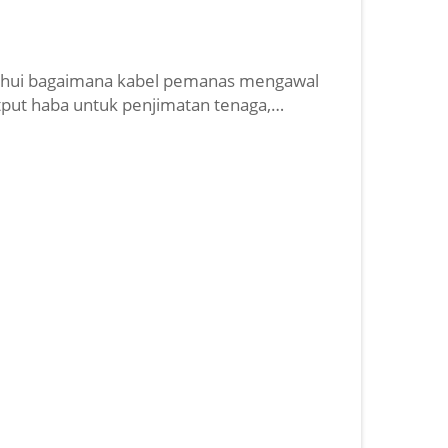
tahui bagaimana kabel pemanas mengawal
tput haba untuk penjimatan tenaga,
esifikasi utama dan tip pemasangan