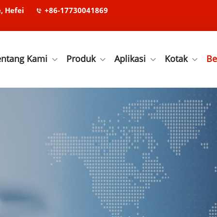
, Hefei
+86-17730041869
entang Kami
Produk
Aplikasi
Kotak
Be