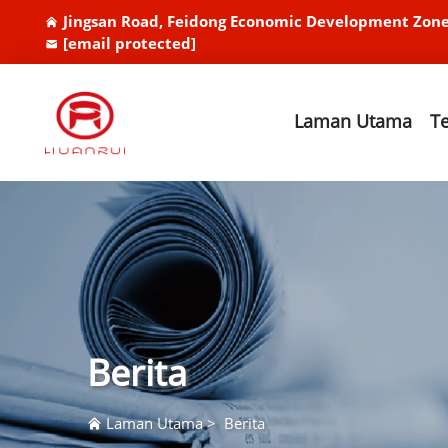
Jingsan Road, Feidong Economic Development Zone
[email protected]
Laman Utama
T
Berita
Laman Utama
>
Berita