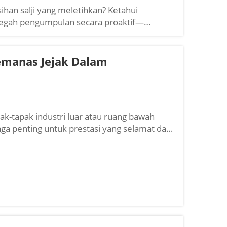
han salji yang meletihkan? Ketahui
ncegah pengumpulan secara proaktif—
& menjimatkan tenaga. Lihat data kecekapan
emanas Jejak Dalam
ak-tapak industri luar atau ruang bawah
aga penting untuk prestasi yang selamat dan
aca sekarang.