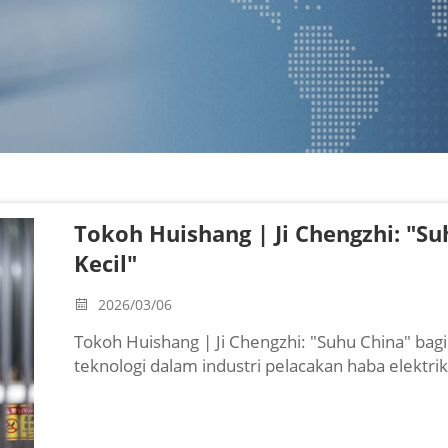
Tokoh Huishang | Ji Chengzhi: "S
Kecil"
2026/03/06
Tokoh Huishang | Ji Chengzhi: "Suhu China" bagi
teknologi dalam industri pelacakan haba elektri
maka baton tersebut kini telah diserahkan kepa
Electric Heating Eq...