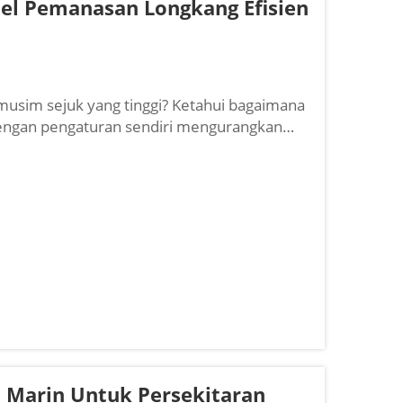
el Pemanasan Longkang Efisien
usim sejuk yang tinggi? Ketahui bagaimana
engan pengaturan sendiri mengurangkan
intar, jimat lebih, lindungi lebih lama.
 Marin Untuk Persekitaran