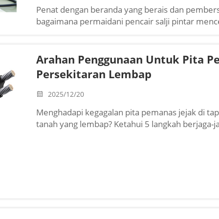
Penat dengan beranda yang berais dan pembersi
bagaimana permaidani pencair salji pintar me
mengurangkan liabiliti, melindungi permukaan 
sebenar.
Arahan Penggunaan Untuk Pita P
Persekitaran Lembap
2025/12/20
Menghadapi kegagalan pita pemanas jejak di tap
tanah yang lembap? Ketahui 5 langkah berjaga-j
tahan lama dalam keadaan kelembapan tinggi. B