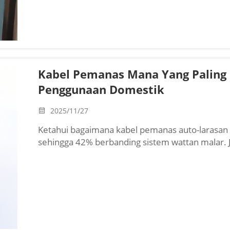
Kabel Pemanas Mana Yang Paling
Penggunaan Domestik
2025/11/27
Ketahui bagaimana kabel pemanas auto-larasa
sehingga 42% berbanding sistem wattan malar. J
perlindungan paip daripada beku dan pencairan ai