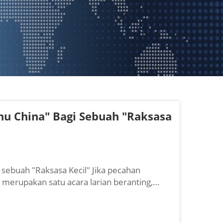
uhu China" Bagi Sebuah "Raksasa
 sebuah "Raksasa Kecil" Jika pecahan
k merupakan satu acara larian beranting,
da Ji Chengzhi, Pengerusi Anhui Huanrui