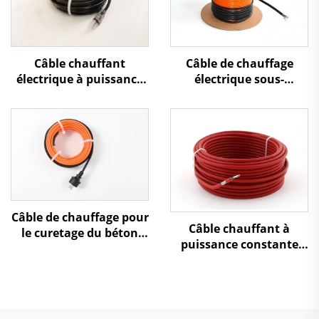
Câble chauffant
Câble de chauffage
électrique à puissance
électrique sous-
constante PHC pour
plancher à double
Amérique du Nord
conducteur
Câble de chauffage pour
Câble chauffant à
le curetage du béton
puissance constante
afin de développer la
pour pipeline de gaz
résistance et la
naturel ou chimique,
durabilité du béton
câble chauffant à
résistance série