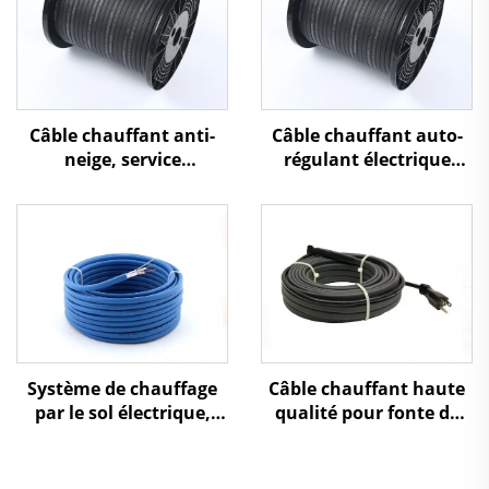
Câble chauffant anti-
Câble chauffant auto-
neige, service
régulant électrique
professionnel
pour protection contre
international usine
le gel des canalisations
OEM
d'eau
Système de chauffage
Câble chauffant haute
par le sol électrique,
qualité pour fonte de
câble de chauffage au
neige sur allées et
sol
passages extérieurs,
110V/220V