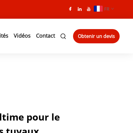
FR
ités
Vidéos
Contact
Obtenir un devis
ltime pour le
s tuyaux