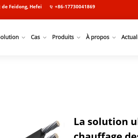
de Feidong, Hefei
+86-17730041869
olution
Cas
Produits
À propos
Actual
La solution u
chauffage de