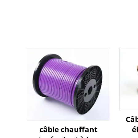
Câb
câble chauffant
é