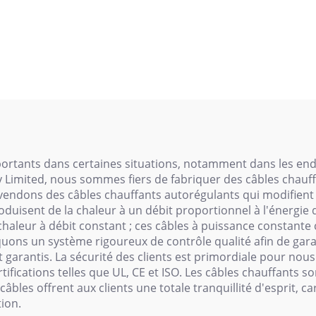
ancher à double
pour pipeline de
conducteur
naturel ou chim
câble chauffan
résistance sér
rtants dans certaines situations, notamment dans les endroit
imited, nous sommes fiers de fabriquer des câbles chauffa
vendons des câbles chauffants autorégulants qui modifient 
roduisent de la chaleur à un débit proportionnel à l'énergie
haleur à débit constant ; ces câbles à puissance constante 
iquons un système rigoureux de contrôle qualité afin de gar
t garantis. La sécurité des clients est primordiale pour n
fications telles que UL, CE et ISO. Les câbles chauffants s
âbles offrent aux clients une totale tranquillité d'esprit, ca
ion.