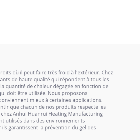
 gaz
câble de chauffage au
ique,
sol
t à
ie
s où il peut faire très froid à l'extérieur. Chez
nts de haute qualité qui répondent à tous les
la quantité de chaleur dégagée en fonction de
 qui doit être utilisée. Nous proposons
conviennent mieux à certaines applications.
antir que chacun de nos produits respecte les
ous chez Anhui Huanrui Heating Manufacturing
ont utilisés dans des environnements
r ils garantissent la prévention du gel des