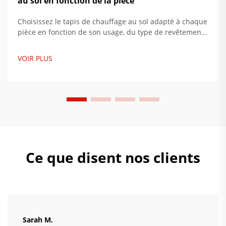
au sol en fonction de la pièce
Choisissez le tapis de chauffage au sol adapté à chaque
pièce en fonction de son usage, du type de revêtement
de sol et de l'isolation. Maximisez le confort et réduisez
la consommation d'énergie jusqu'à 34 %. Obtenez dès
VOIR PLUS
maintenant nos conseils d'installation par des experts.
Ce que disent nos clients
Sarah M.